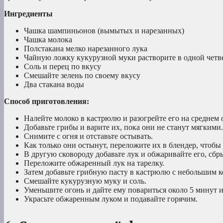
Ингредиенты
Чашка шампиньонов (вымытых и нарезанных)
Чашка молока
Полстакана мелко нарезанного лука
Чайную ложку кукурузной муки растворите в одной четв
Соль и перец по вкусу
Смешайте зелень по своему вкусу
Два стакана воды
Способ приготовления:
Налейте молоко в кастрюлю и разогрейте его на среднем 
Добавьте грибы и варите их, пока они не станут мягкими.
Снимите с огня и отставьте остывать.
Как только они остынут, переложите их в блендер, чтобы
В другую сковороду добавьте лук и обжаривайте его, сбр
Переложите обжаренный лук на тарелку.
Затем добавьте грибную пасту в кастрюлю с небольшим к
Смешайте кукурузную муку и соль.
Уменьшите огонь и дайте ему повариться около 5 минут и
Украсьте обжаренным луком и подавайте горячим.