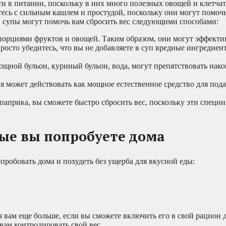
и в питании, поскольку в них много полезных овощей и клетча
етесь с сильным кашлем и простудой, поскольку они могут помоч
, супы могут помочь вам сбросить вес следующими способами:
 порциями фруктов и овощей. Таким образом, они могут эффект
Просто убедитесь, что вы не добавляете в суп вредные ингредиен
щной бульон, куриный бульон, вода, могут препятствовать нак
я может действовать как мощное естественное средство для под
 паприка, вы сможете быстро сбросить вес, поскольку эти специ
рые вы попробуете дома
пробовать дома и похудеть без ущерба для вкусной еды:
 вам еще больше, если вы сможете включить его в свой рацион 
вам контролировать свой вес.