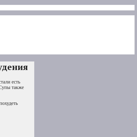
удения
тали есть
 Супы также
похудеть