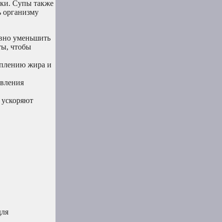
тки. Супы также
ь организму
ивно уменьшить
ты, чтобы
оплению жира и
авления
и ускоряют
для