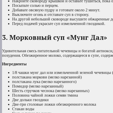
Накройте сковороду крышкой и оставьте тушиться, пока 
Посыпьте солью и перцем.
Добавьте овсяную пудру и готовьте около 2 минут.
Выключите огонь и отставьте суп в сторону.
На другой небольшой сковороде высушите обжаренные до
Перед подачей украсьте суп измельченной гвоздикой.
3. Морковный суп «Мунг Дал»
Удивительная смесь питательной чечевицы и богатой антиокси
похудения. Обезжиренное молоко, содержащееся в супе, содер
Ингредиенты
1/8 чашки мунг дал или измельченной зеленой чечевицы
полстакана моркови (мелко нарезанной)
полстакана лука (мелко нарезанного)
Помидор (мелко нарезанный)
Шесть стручков чеснока (мелко нарезанных)
Половина чайной ложки семян тмина
Две дольки гвоздики
Две-три столовые ложки обезжиренного молока
Стакан воды