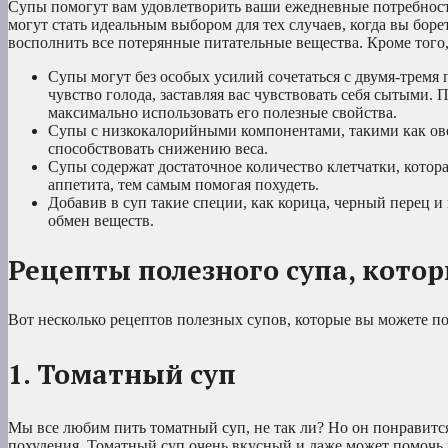
Супы помогут вам удовлетворить ваши ежедневные потребност
могут стать идеальным выбором для тех случаев, когда вы бор
восполнить все потерянные питательные вещества. Кроме того
Супы могут без особых усилий сочетаться с двумя-тремя
чувство голода, заставляя вас чувствовать себя сытыми. 
максимально использовать его полезные свойства.
Супы с низкокалорийными компонентами, такими как ово
способствовать снижению веса.
Супы содержат достаточное количество клетчатки, котора
аппетита, тем самым помогая похудеть.
Добавив в суп такие специи, как корица, черный перец и
обмен веществ.
Рецепты полезного супа, кото
Вот несколько рецептов полезных супов, которые вы можете по
1. Томатный суп
Мы все любим пить томатный суп, не так ли? Но он понравится
похудения. Томатный суп очень вкусный и даже может помочь 