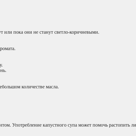
ут или пока они не станут светло-коричневыми.
ромата.
у.
нь.
небольшом количестве масла.
нтом. Употребление капустного супа может помочь растопить л