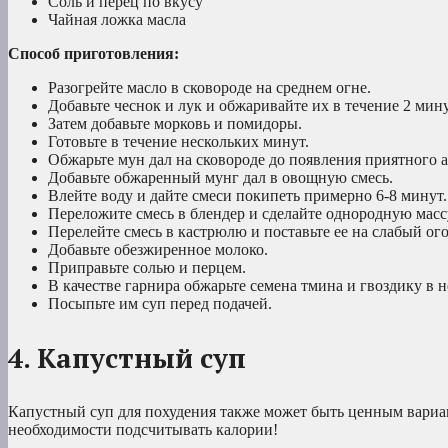
Соль и перец по вкусу
Чайная ложка масла
Способ приготовления:
Разогрейте масло в сковороде на среднем огне.
Добавьте чеснок и лук и обжаривайте их в течение 2 мин
Затем добавьте морковь и помидоры.
Готовьте в течение нескольких минут.
Обжарьте мун дал на сковороде до появления приятного а
Добавьте обжаренный мунг дал в овощную смесь.
Влейте воду и дайте смеси покипеть примерно 6-8 минут.
Переложите смесь в блендер и сделайте однородную масс
Перелейте смесь в кастрюлю и поставьте ее на слабый ого
Добавьте обезжиренное молоко.
Приправьте солью и перцем.
В качестве гарнира обжарьте семена тмина и гвоздику в 
Посыпьте им суп перед подачей.
4. Капустный суп
Капустный суп для похудения также может быть ценным вариа
необходимости подсчитывать калории!