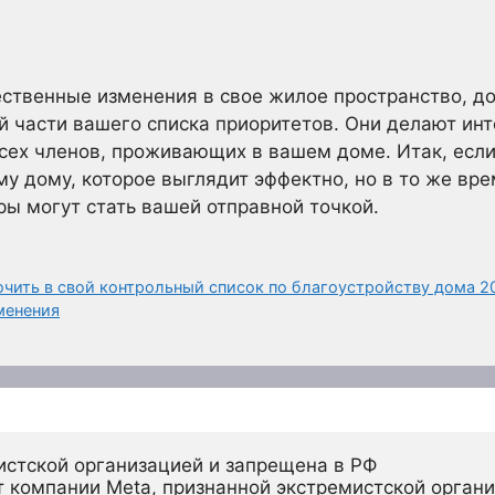
ественные изменения в свое жилое пространство, д
й части вашего списка приоритетов. Они делают ин
ех членов, проживающих в вашем доме. Итак, если
му дому, которое выглядит эффектно, но в то же вр
ы могут стать вашей отправной точкой.
ючить в свой контрольный список по благоустройству дома 2
менения
истской организацией и запрещена в РФ
 компании Meta, признанной экстремистской органи