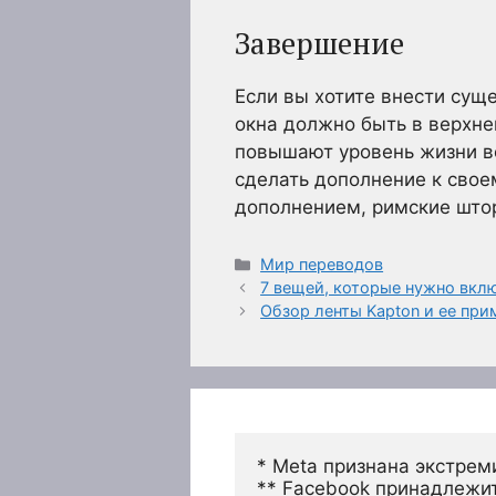
Завершение
Если вы хотите внести сущ
окна должно быть в верхне
повышают уровень жизни вс
сделать дополнение к свое
дополнением, римские штор
Рубрики
Мир переводов
7 вещей, которые нужно вкл
Обзор ленты Kapton и ее при
* Meta признана экстрем
** Facebook принадлежит