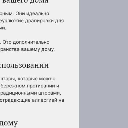
орным. Они идеально
неуклюжие драпировки для
ми.
. Это дополнительно
транства вашему дому.
использовании
 шторы, которые можно
и бережном протирании и
с традиционными шторами,
, страдающие аллергией на
 дому