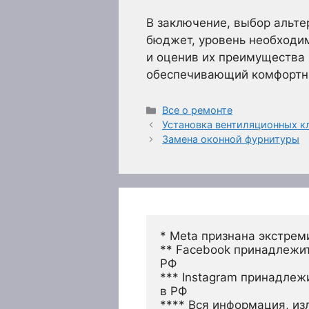
В заключение, выбор альте
бюджет, уровень необходи
и оценив их преимущества
обеспечивающий комфортны
Рубрики
Все о ремонте
Установка вентиляционных к
Замена оконной фурнитуры
* Meta признана экстрем
** Facebook принадлежит
РФ
*** Instagram принадлеж
в РФ 
**** Вся информация, из