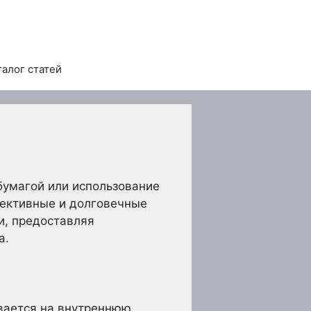
талог статей
бумагой или использование
фективные и долговечные
и, предоставляя
а.
ивается на внутреннюю