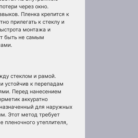
потери через окно.
авыков. Пленка крепится к
но прилегать к стеклу и
быстрота монтажа и
ет быть не самым
мами.
жду стеклом и рамой.
и устойчив к перепадам
рями. Перед нанесением
ерметик аккуратно
дназначенный для наружных
м. Этот метод требует
е пленочного утеплителя,