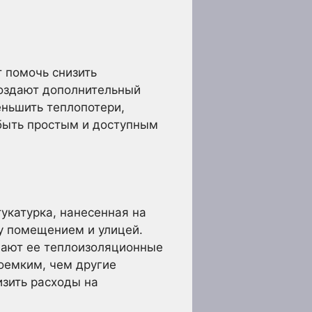
 помочь снизить
создают дополнительный
еньшить теплопотери,
быть простым и доступным
укатурка, нанесенная на
у помещением и улицей.
шают ее теплоизоляционные
оемким, чем другие
изить расходы на