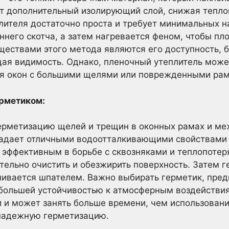
ет дополнительный изолирующий слой, снижая тепло
лителя достаточно проста и требует минимальных н
него скотча, а затем нагревается феном, чтобы плот
ществами этого метода являются его доступность, 
щая видимость. Однако, пленочный утеплитель мож
я окон с большими щелями или поврежденными ра
рметиком:
ерметизацию щелей и трещин в оконных рамах и ме
адает отличными водоотталкивающими свойствами 
о эффективным в борьбе с сквозняками и теплопоте
ельно очистить и обезжирить поверхность. Затем г
внивается шпателем. Важно выбирать герметик, пре
т большей устойчивостью к атмосферным воздействия
 и может занять больше времени, чем использовани
 надежную герметизацию.