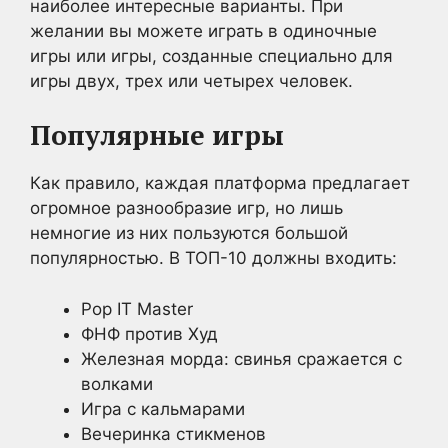
наиболее интересные варианты. При
желании вы можете играть в одиночные
игры или игры, созданные специально для
игры двух, трех или четырех человек.
Популярные игры
Как правило, каждая платформа предлагает
огромное разнообразие игр, но лишь
немногие из них пользуются большой
популярностью. В ТОП-10 должны входить:
Pop IT Master
ФНФ против Худ
Железная морда: свинья сражается с
волками
Игра с кальмарами
Вечеринка стикменов