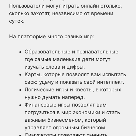
Пользователи могут играть онлайн столько,
сколько захотят, независимо от времени
суток.
На платформе много разных игр:
Образовательные и познавательные,
где самые маленькие дети могут
изучать слова и цифры.
Карты, которые позволят вам испытать
свою удачу и показать свой интеллект.
Логические игры и квесты, в которых
нужно думать наперед.
Финансовые игры позволят вам
погрузиться в мир экономики и стать
важным бизнесменом, который
управляет огромным бизнесом.
Симуляторы позволяют сменить