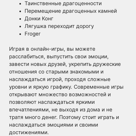
Таинственные драгоценности
Перемещение драгоценных камней
Донки Конг
Лягушка переходит дорогу
Froger
Играя в онлайн-игры, вы можете
расслабиться, выпустить свои эмоции,
завести новых друзей, укрепить дружеские
отношения со старыми знакомыми и
наслаждаться игрой, проходя сложные
уровни и яркую графику. Современные игры
открывают множество возможностей и
позволяют наслаждаться яркими
впечатлениями, не выходя из дома и не
тратя много денег. Поэтому стоит играть и
наслаждаться эмоциями и своими
достижениями.