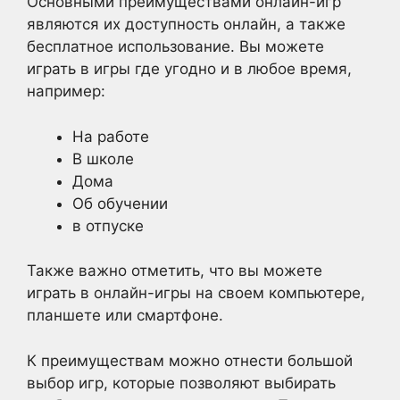
Основными преимуществами онлайн-игр
являются их доступность онлайн, а также
бесплатное использование. Вы можете
играть в игры где угодно и в любое время,
например:
На работе
В школе
Дома
Об обучении
в отпуске
Также важно отметить, что вы можете
играть в онлайн-игры на своем компьютере,
планшете или смартфоне.
К преимуществам можно отнести большой
выбор игр, которые позволяют выбирать