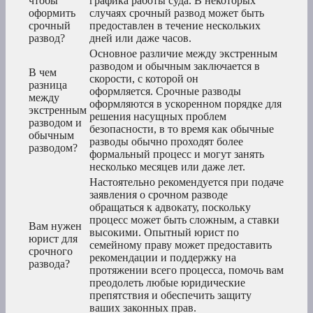
чтобы
графика работы суда. В некоторых
оформить
случаях срочный развод может быть
срочный
предоставлен в течение нескольких
развод?
дней или даже часов.
Основное различие между экстренным
разводом и обычным заключается в
В чем
скорости, с которой он
разница
оформляется. Срочные разводы
между
оформляются в ускоренном порядке для
экстренным
решения насущных проблем
разводом и
безопасности, в то время как обычные
обычным
разводы обычно проходят более
разводом?
формальный процесс и могут занять
несколько месяцев или даже лет.
Настоятельно рекомендуется при подаче
заявления о срочном разводе
обращаться к адвокату, поскольку
процесс может быть сложным, а ставки
Вам нужен
высокими. Опытный юрист по
юрист для
семейному праву может предоставить
срочного
рекомендации и поддержку на
развода?
протяжении всего процесса, помочь вам
преодолеть любые юридические
препятствия и обеспечить защиту
ваших законных прав.