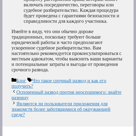
включать посредничество, переговоры или
судебное разбирательство. Каждая процедура
будет проведена с гарантиями безопасности и
справедливости для каждого участника.
Имейте в виду, что они обычно дороже
традиционных, поскольку требуют больше
юридической работы и часто предполагают
ускоренное судебное разбирательство. Вам
настоятельно рекомендуется проконсультироваться с
местным адвокатом, чтобы выяснить ваши варианты
и потенциальные затраты и выгоды от проведения
срочного развода.
Рубрики
Метки
Блог
Что такое срочный развод и как его
получить?
Оспоренный развод против неоспоримого: знайте
разницу
Являются ли пользователи приложения для
знакомств более заботящимися об окружающей
среде?