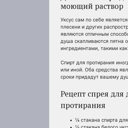
моющий раствор
Уксус сам по себе являетс
плесени и других распрост
являются отличным способ
душа скапливаются пятна 
ингредиентами, такими как
Спирт для протирания иногд
или иной. Оба средства я
сроки придадут вашему ду
Рецепт спрея для 
протирания
¼ стакана спирта дл
¼ стакана белого укс