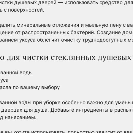
истки душевых дверей — использовать средство для 
ь с поверхностей.
далить минеральные отложения и мыльную пену с ва
ение от распространенных бактерий. Создание дом
ванием уксуса облегчит очистку труднодоступных ме
о для чистки стеклянных душевых 
ованной воды
суса
масла по вашему выбору
ванной воды при уборке особенно важно для умень
дверцах для душа. Добавьте ингредиенты в распыл
ед нанесением.
е вы хотите использовать, полностью зависит от ва