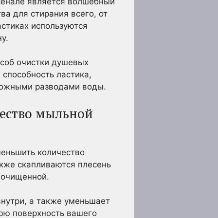
сенале является волшебный
ва для стирания всего, от
астиках используются
у.
соб очистки душевых
 способность ластика,
сложными разводами воды.
чество мыльной
меньшить количество
акже скапливаются плесень
еочищенной.
внутри, а также уменьшает
юю поверхность вашего