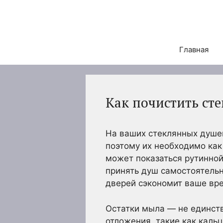
Перейти
к
содержимому
Главная
Как почистить ст
На ваших стеклянных душев
поэтому их необходимо как
может показаться рутинной
принять душ самостоятельн
дверей сэкономит ваше вре
Остатки мыла — не единст
отложения, такие как кальц