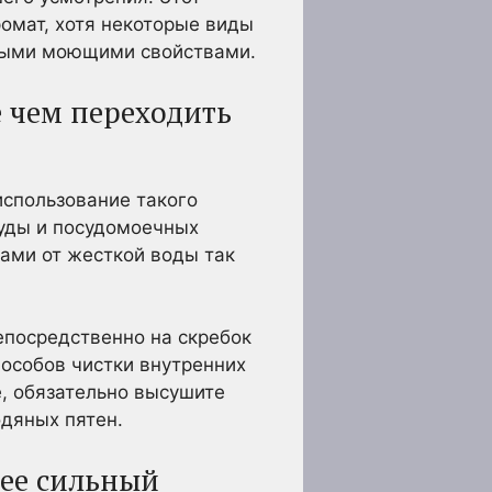
омат, хотя некоторые виды
ьными моющими свойствами.
 чем переходить
использование такого
суды и посудомоечных
ами от жесткой воды так
епосредственно на скребок
пособов чистки внутренних
е, обязательно высушите
одяных пятен.
лее сильный