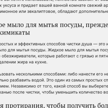
х уксуса и придает вашей ванной комнате свежий ар
 лимонное или эвкалиптовое, обладают дополнител
ое мыло для мытья посуды, прежде
 химикаты
остых и эффективных способов чистки душа — это 
мыло для мытья посуды. Жидкое мыло для мытья по
обезжириватели, которые работают с грязью и пятн
далении жира на кухне.
овать несколькими способами: либо нанести его н
ельно разбавить водой. Это один из самых простых с
ием. Независимо от того, какой способ вы выберет
канью после чистки, чтобы уменьшить количество в
ля протирания, чтобы получить бо