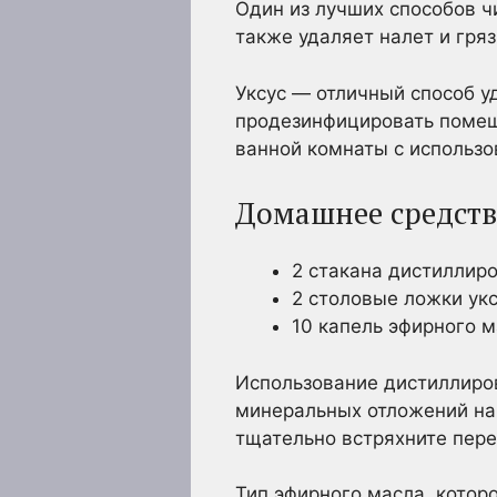
Один из лучших способов ч
также удаляет налет и гряз
Уксус — отличный способ у
продезинфицировать помещ
ванной комнаты с использо
Домашнее средств
2 стакана дистиллир
2 столовые ложки ук
10 капель эфирного 
Использование дистиллиро
минеральных отложений на 
тщательно встряхните пер
Тип эфирного масла, которо