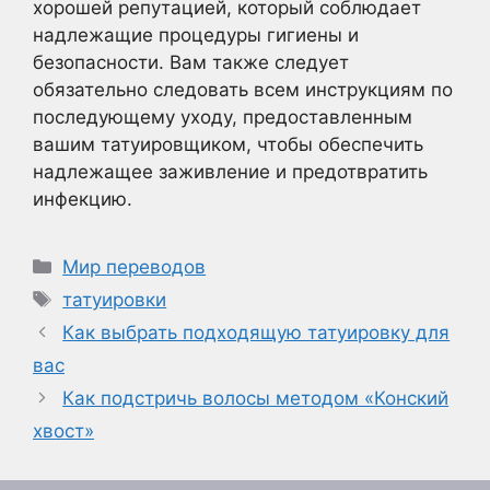
хорошей репутацией, который соблюдает
надлежащие процедуры гигиены и
безопасности. Вам также следует
обязательно следовать всем инструкциям по
последующему уходу, предоставленным
вашим татуировщиком, чтобы обеспечить
надлежащее заживление и предотвратить
инфекцию.
Рубрики
Мир переводов
Метки
татуировки
Как выбрать подходящую татуировку для
вас
Как подстричь волосы методом «Конский
хвост»