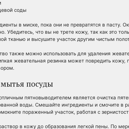
и
щевой соды
енты в миске, пока они не превратятся в пасту. Ок
. Убедитесь, что вы не трете кожу, так как это то
ной тканью и высушите участок другим чистым поло
тво также можно использовать для удаления жевате
ипкая жевательная резинка может повредить кожу, 
вором.
 мытья посуды
отличным пятновыводителем является очистка пят
ванной воды. Смешайте ингредиенты и смочите в ра
мокните пораженный участок, работая с зернистос
аствор в кожу до образования легкой пены. По ме