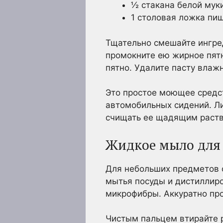
½ стакана белой мук
1 столовая ложка пи
Тщательно смешайте ингреди
промокните ею жирное пятно
пятно. Удалите пасту влаж
Это простое моющее средс
автомобильных сидений. Л
счищать ее щадящим раст
Жидкое мыло для
Для небольших предметов 
мытья посуды и дистиллиро
микрофибры. Аккуратно про
Чистым пальцем втирайте р