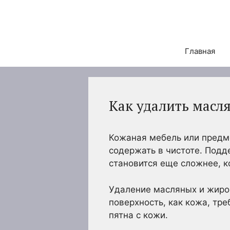
Перейти
к
содержимому
Главная
Как удалить масл
Кожаная мебель или предме
содержать в чистоте. Под
становится еще сложнее, ко
Удаление масляных и жиров
поверхность, как кожа, тр
пятна с кожи.