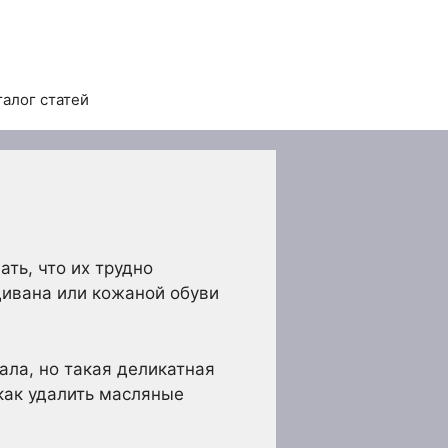
талог статей
ть, что их трудно
дивана или кожаной обуви
ла, но такая деликатная
 как удалить масляные