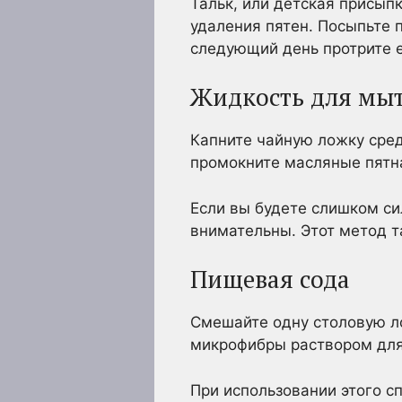
Тальк, или детская присып
удаления пятен. Посыпьте п
следующий день протрите е
Жидкость для мы
Капните чайную ложку сред
промокните масляные пятна,
Если вы будете слишком сил
внимательны. Этот метод т
Пищевая сода
Смешайте одну столовую л
микрофибры раствором для 
При использовании этого с