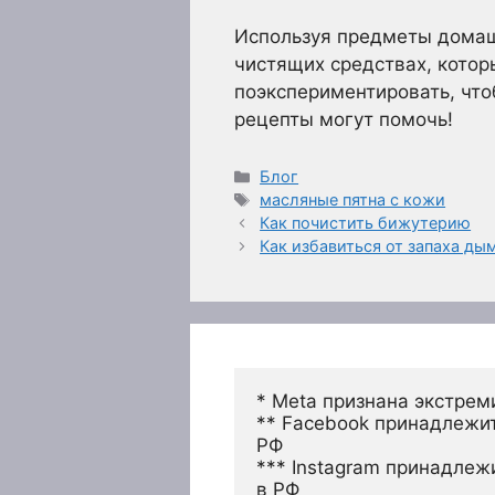
Используя предметы домаш
чистящих средствах, котор
поэкспериментировать, что
рецепты могут помочь!
Рубрики
Блог
Метки
масляные пятна с кожи
Как почистить бижутерию
Как избавиться от запаха ды
* Meta признана экстрем
** Facebook принадлежит
РФ
*** Instagram принадлеж
в РФ 