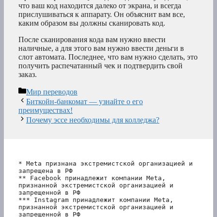
что ваш код находится далеко от экрана, и всегда
прислушиваться к аппарату. Он объяснит вам все,
каким образом вы должны сканировать код.
После сканирования кода вам нужно ввести
наличные, а для этого вам нужно ввести деньги в
слот автомата. Последнее, что вам нужно сделать, это
получить распечатанный чек и подтвердить свой
заказ.
Рубрики
Мир переводов
Биткойн-банкомат — узнайте о его
преимуществах!
Почему эссе необходимы для колледжа?
* Meta признана экстремистской организацией и 
запрещена в РФ
** Facebook принадлежит компании Meta, 
признанной экстремистской организацией и 
запрещенной в РФ
*** Instagram принадлежит компании Meta, 
признанной экстремистской организацией и 
запрещенной в РФ 