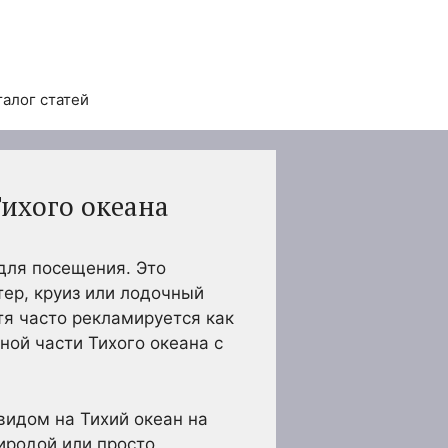
талог статей
Тихого океана
для посещения. Это
тер, круиз или лодочный
тя часто рекламируется как
ой части Тихого океана с
видом на Тихий океан на
иродой или просто