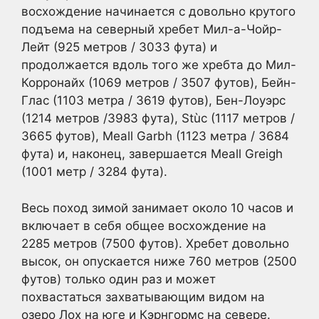
восхождение начинается с довольно крутого
подъема на северный хребет Мил-а-Чойр-
Лейт (925 метров / 3033 фута) и
продолжается вдоль того же хребта до Мил-
Корронайх (1069 метров / 3507 футов), Бейн-
Глас (1103 метра / 3619 футов), Бен-Лоуэрс
(1214 метров /3983 фута), Stùc (1117 метров /
3665 футов), Meall Garbh (1123 метра / 3684
фута) и, наконец, завершается Meall Greigh
(1001 метр / 3284 фута).
Весь поход зимой занимает около 10 часов и
включает в себя общее восхождение на
2285 метров (7500 футов). Хребет довольно
высок, он опускается ниже 760 метров (2500
футов) только один раз и может
похвастаться захватывающим видом на
озеро Лох на юге и Кэрнгормс на севере.