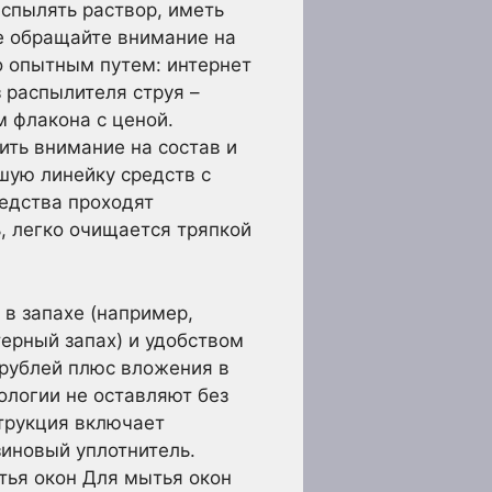
спылять раствор, иметь
же обращайте внимание на
о опытным путем: интернет
 распылителя струя –
 флакона с ценой.
ть внимание на состав и
шую линейку средств с
едства проходят
, легко очищается тряпкой
 в запахе (например,
ерный запах) и удобством
 рублей плюс вложения в
ологии не оставляют без
струкция включает
зиновый уплотнитель.
тья окон Для мытья окон