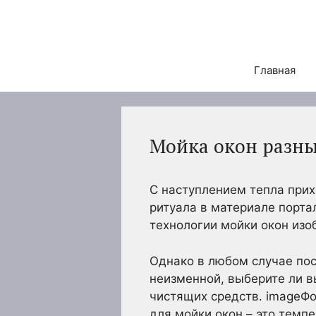
Перейти
к
содержимому
Главная
Мойка окон разн
С наступлением тепла прих
ритуала в материале порт
технологии мойки окон из
Однако в любом случае пос
неизменной, выберите ли в
чистящих средств. imageФо
для мойки окон – это темп