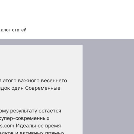
талог статей
 этого важного весеннего
рядок один Современные
му результату остается
 супер-современных
tos.com Идеальное время
садков и активных прямых