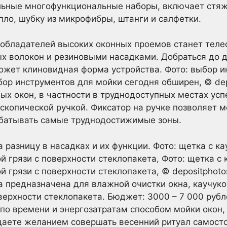
льные многофункциональные наборы, включает стяж
пло, шубку из микрофибры, штанги и салфетки.
обладателей высоких оконных проемов станет теле
х волокон и резиновыми насадками. Добраться до да
может клиновидная форма устройства. Фото: выбор 
бор инструментов для мойки сегодня обширен, © de
х окон, в частности в труднодоступных местах ус
скопической ручкой. Фиксатор на ручке позволяет м
батывать самые труднодостижимые зоны.
а разницу в насадках и их функции. Фото: щетка с к
ой грязи с поверхности стеклопакета, Фото: щетка с
й грязи с поверхности стеклопакета, © depositphot
 предназначена для влажной очистки окна, каучуко
оверхности стеклопакета. Бюджет: 3000 – 7 000 рубл
о времени и энергозатратам способом мойки окон,
даете желанием совершать весенний ритуал самосто