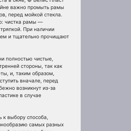
та в окне, © Велис Пласт
райне важно промыть рамы
ов, перед мойкой стекла.
о: чистка рамы —
 тряпкой. При наличии
крем и тщательно прочищают
ни полностью чистые,
тренней стороны, так как
ты, и, таким образом,
ступить вначале, перед
збежно возникнут из-за
ластике в случае
 к выбору способа,
азнообразию самых разных