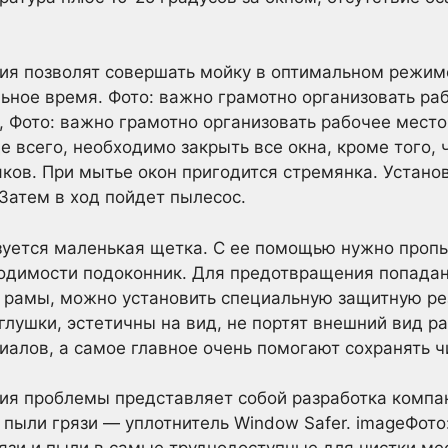
ия позволят совершать мойку в оптимальном режиме
ьное время. Фото: важно грамотно организовать ра
, Фото: важно грамотно организовать рабочее место
 всего, необходимо закрыть все окна, кроме того, ч
ков. При мытье окон пригодится стремянка. Устано
 Затем в ход пойдет пылесос.
зуется маленькая щетка. С ее помощью нужно проп
ходимости подоконник. Для предотвращения попадан
е рамы, можно установить специальную защитную р
глушки, эстетичны на вид, не портят внешний вид р
алов, а самое главное очень помогают сохранять чи
ия проблемы представляет собой разработка компа
пыли грязи — уплотнитель Window Safer. imageФото