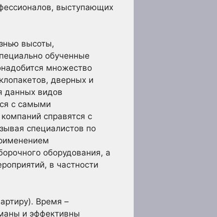
офессионалов, выступающих
знью высоты,
Специально обученные
онадобится множество
клопакетов, дверных и
я данных видов
тся с самыми
 компаний справятся с
зывая специалистов по
применением
орочного оборудования, а
роприятий, в частности
артиру). Время –
уманы и эффективны