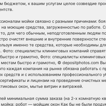
м бюджетом, к вашим услугам целое созвездие пр
ентств.
ссионалам мойки связано с разными причинами: боя
 на моющие средства, загруженностью по работе. 
т то, для чего обычным, неподготовленным людям п
тро очистят внешние и внутренние поверхности сте
ользуя именно те средства, которые необходимы дл
. Фото: специалисты клининговых компаний справя
ыстро и грамотно, Фото: специалисты клининговых
местам быстро и грамотно, © depositphotos.com Вы
 что каждая компания на рынке обязана работать с 
 средств и с использованием профессионального уб
сертификаты и лицензии на проведение очистных ме
тиковых окон, мытье витрин и витражей.
ей минимальная сумма заказа (на 2-х комнатную кв
 мойка: робот — мойщик окон Как бы не были прод