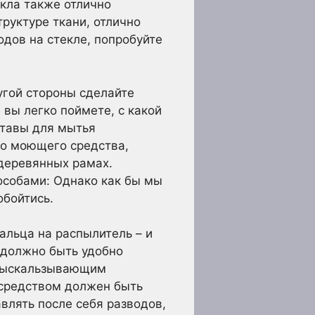
екла также отлично
руктуре ткани, отлично
одов на стекле, попробуйте
угой стороны сделайте
 вы легко поймете, с какой
ставы для мытья
го моющего средства,
 деревянных рамах.
особами: Однако как бы мы
обойтись.
альца на распылитель – и
 должно быть удобно
о выскальзывающим
 средством должен быть
влять после себя разводов,