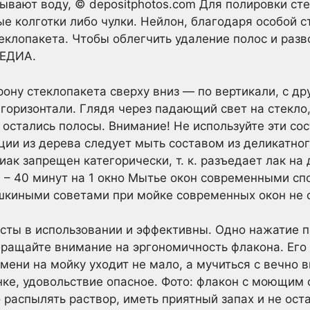
ывают воду, © depositphotos.com Для полировки ст
е колготки либо чулки. Нейлон, благодаря особой ст
еклопакета. Чтобы облегчить удаление полос и разв
МЕДИА.
рону стеклопакета сверху вниз — по вертикали, с др
горизонтали. Глядя через падающий свет на стекло,
 остались полосы. Внимание! Не используйте эти со
ции из дерева следует мыть составом из деликатно
ак запрещен категорически, т. к. разъедает лак на
 – 40 минут на 1 окно Мытье окон современными сп
шкиными советами при мойке современных окон не 
ты в использовании и эффективны. Одно нажатие п
Обращайте внимание на эргономичность флакона. Его
ремени на мойку уходит не мало, а мучиться с вечн
нке, удовольствие опасное. Фото: флакон с моющим
распылять раствор, иметь приятный запах и не оста