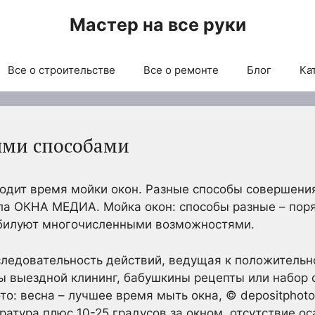
Мастер на все руки
Все о строительстве
Все о ремонте
Блог
Ка
ыми способами
одит время мойки окон. Разные способы совершения
ала ОКНА МЕДИА. Мойка окон: способы разные – по
обилуют многочисленными возможностями.
ледовательность действий, ведущая к положительно
ы выездной клининг, бабушкины рецепты или набор
то: весна – лучшее время мыть окна, © depositpho
ература плюс 10-25 градусов за окном, отсутствие о