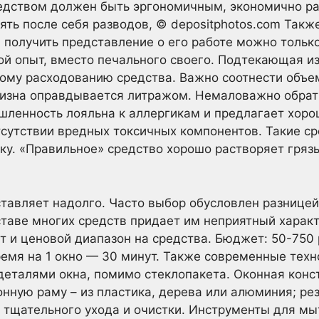
едством должен быть эргономичным, экономично ра
лять после себя разводов, © depositphotos.com Так
 получить представление о его работе можно тольк
й опыт, вместо печального своего. Подтекающая из
ому расходованию средства. Важно соотнести объем
изна оправдывается литражом. Немаловажно обрати
ленность лояльна к аллергикам и предлагает хоро
сутствии вредных токсичных компонентов. Такие ср
у. «Правильное» средство хорошо растворяет грязь
ставляет надолго. Часто выбор обусловлен разницей
таве многих средств придает им неприятный характ
т и ценовой диапазон на средства. Бюджет: 50-750
емя на 1 окно — 30 минут. Также современные техн
деталями окна, помимо стеклопакета. Оконная кон
онную раму – из пластика, дерева или алюминия; ре
 тщательного ухода и очистки. Инструменты для мы