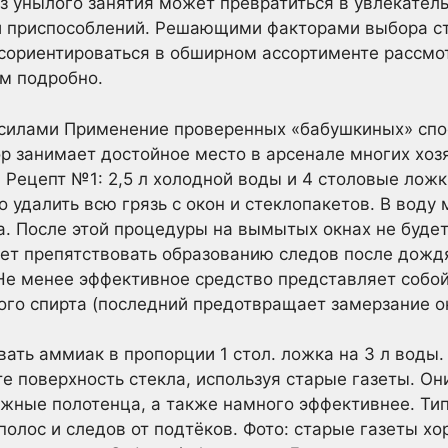
з унылого занятия может превратиться в увлекател
 и приспособлений. Решающими факторами выбора ст
сориентироваться в обширном ассортименте рассмо
м подробно.
силами Применение проверенных «бабушкиных» спо
ор занимает достойное место в арсенале многих хоз
Рецепт №1: 2,5 л холодной воды и 4 столовые ложк
о удалить всю грязь с окон и стеклопакетов. В воду
а. После этой процедуры на вымытых окнах не будет
удет препятствовать образованию следов после дожд
Не менее эффективное средство представляет собой
ого спирта (последний предотвращает замерзание о
ать аммиак в пропорции 1 стол. ложка на 3 л воды.
е поверхность стекла, используя старые газеты. О
жные полотенца, а также намного эффективнее. Тип
олос и следов от подтёков. Фото: старые газеты хо