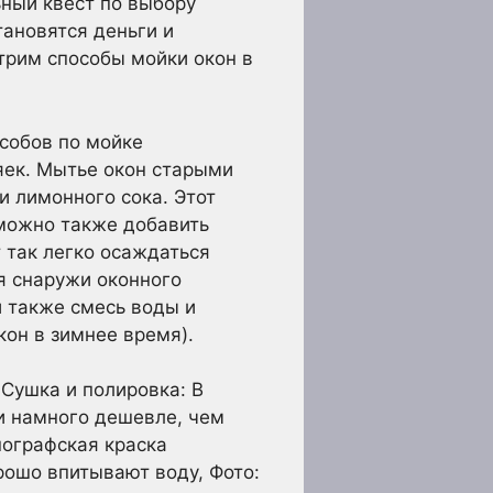
ьный квест по выбору
ановятся деньги и
трим способы мойки окон в
собов по мойке
яек. Мытье окон старыми
и лимонного сока. Этот
 можно также добавить
 так легко осаждаться
я снаружи оконного
 также смесь воды и
кон в зимнее время).
 Сушка и полировка: В
ни намного дешевле, чем
ографская краска
рошо впитывают воду, Фото: