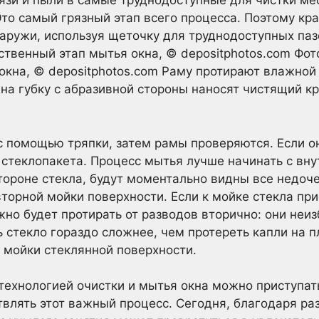
язи и пыли в самые труднодоступные для чистки мес
то самый грязный этап всего процесса. Поэтому к
наружи, используя щеточку для труднодоступных паз
ственный этап мытья окна, © depositphotos.com Фот
окна, © depositphotos.com Раму протирают влажной
на губку с абразивной стороны наносят чистящий 
 помощью тряпки, затем рамы проверяются. Если о
стеклопакета. Процесс мытья лучше начинать с вну
тороне стекла, будут моментально видны все недоче
торной мойки поверхности. Если к мойке стекла при
жно будет протирать от разводов вторично: они неи
 стекло гораздо сложнее, чем протереть капли на п
т мойки стеклянной поверхности.
технологией очистки и мытья окна можно приступать
влять этот важный процесс. Сегодня, благодаря р