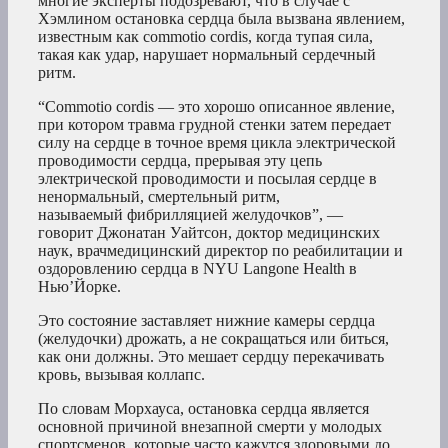
многие эксперты подозревают, что в случае с
Хэмлином остановка сердца была вызвана явлением,
известным как commotio cordis, когда тупая сила,
такая как удар, нарушает нормальный сердечный
ритм.
“Commotio cordis — это хорошо описанное явление,
при котором травма грудной стенки затем передает
силу на сердце в точное время цикла электрической
проводимости сердца, прерывая эту цепь
электрической проводимости и посылая сердце в
ненормальный, смертельный ритм,
называемый фибрилляцией желудочков”, —
говорит Джонатан Уайтсон, доктор медицинских
наук, врачмедицинский директор по реабилитации и
оздоровлению сердца в NYU Langone Health в
Нью’Йорке.
Это состояние заставляет нижние камеры сердца
(желудочки) дрожать, а не сокращаться или биться,
как они должны. Это мешает сердцу перекачивать
кровь, вызывая коллапс.
По словам Морхауса, остановка сердца является
основной причиной внезапной смерти у молодых
спортсменов, которые часто кажутся здоровыми до