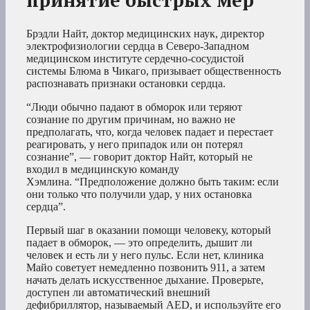
Брэдли Найт, доктор медицинских наук, директор
электрофизиологии сердца в Северо-Западном
медицинском институте сердечно-сосудистой
системы Блюма в Чикаго, призывает общественность
распознавать признаки остановки сердца.
“Люди обычно падают в обморок или теряют
сознание по другим причинам, но важно не
предполагать, что, когда человек падает и перестает
реагировать, у него припадок или он потерял
сознание”, — говорит доктор Найт, который не
входил в медицинскую команду
Хэмлина. “Предположение должно быть таким: если
они только что получили удар, у них остановка
сердца”.
Первый шаг в оказании помощи человеку, который
падает в обморок, — это определить, дышит ли
человек и есть ли у него пульс. Если нет, клиника
Майо советует немедленно позвонить 911, а затем
начать делать искусственное дыхание. Проверьте,
доступен ли автоматический внешний
дефибриллятор, называемый AED, и используйте его