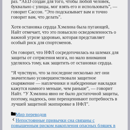
раз. “AED создан для того, чтобы любой человек,
буквально с улицы, мог взять его и использовать”, —
говорит Сассон. “Это подсказывает вам и точно
говорит вам, что делать”.
Хотя остановка сердца Хэмлина была пугающей,
Найт отмечает, что это повысило осведомленность о
важной угрозе здоровью, которая представляет
особый риск для спортсменов.
Он говорит, что НФЛ сосредоточилась на шлемах для
защиты от сотрясения мозга, но мало внимания
уделялось тому, как защитить от остановки сердца.
“Я чувствую, что за последние несколько лет они
значительно усовершенствовали защитное
снаряжение — наплечники и набедренные накладки
кажутся намного меньше, чем раньше”, — говорит
Найт. “У Хэмлина явно не было достаточной защиты,
поэтому, надеюсь, они переоценивают потребность в
лучшей защитной экипировке в НФЛ”.
Рубрики
Мир переводов
Непостоянные привычки сна связаны с
повышенным риском накопления опасных бляшек в