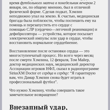
время
футбольного матча в понедельник вечером
2
января, он, по общему мнению, был в отличной
физической форме. Сделав подкат, Хэмлин
неподвижно упал на землю. К счастью, медицинская
бригада была поблизости, чтобы поспешить ему на
помощь и перезапустить его сердце с
помощью СЛР (сердечно—легочной реанимации) и
дефибриллятора — устройства, которое посылает
электрический импульс или удар в сердце, чтобы
восстановить нормальное сердцебиение.
Восстановление после остановки сердца — это
многоступенчатый процесс. Но всего через месяц
после смерти Хэмлина, 12 февраля, Том Майер,
доктор медицинских наук, медицинский директор
Ассоциации игроков НФЛ, сказал в радиопрограмме
SiriusXM Doctor от
сердца к сердцу
: “Я гарантирую
вам, что Дамар Хэмлин снова будет играть в
профессиональный футбол”.
Что нужно Хэмлину, чтобы совершить такое
замечательное возвращение?
Внезапный удар,