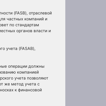
ности (FASB), отраслевой
для частных компаний и
овет по стандартам
местных органов власти и
го учета (FASAB),
нные операции должны
ьзованию компанией
ерского учета позволяют
т же метод учета с
носках к финансовой