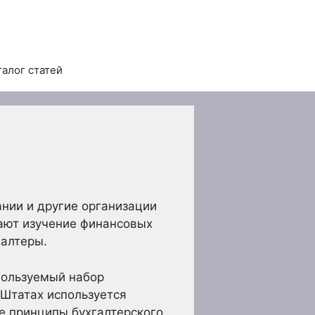
талог статей
нии и другие организации
ают изучение финансовых
галтеры.
пользуемый набор
 Штатах используется
е принципы бухгалтерского