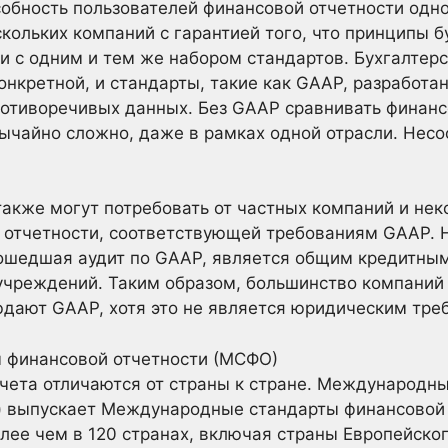
собность пользователей финансовой отчетности одн
кольких компаний с гарантией того, что принципы б
и с одним и тем же набором стандартов. Бухгалтер
онкретной, и стандарты, такие как GAAP, разработ
ротиворечивых данных. Без GAAP сравнивать финан
ычайно сложно, даже в рамках одной отрасли. Несо
акже могут потребовать от частных компаний и не
 отчетности, соответствующей требованиям GAAP. 
рошедшая аудит по GAAP, является общим кредитны
учреждений. Таким образом, большинство компаний 
дают GAAP, хотя это не является юридическим тре
 финансовой отчетности (МСФО)
чета отличаются от страны к стране. Международны
B) выпускает Международные стандарты финансовой
лее чем в 120 странах, включая страны Европейског