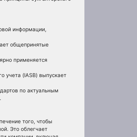
овой информации,
дает общепринятые
лярно применяется
 учета (IASB) выпускает
ндартов по актуальным
.
печение того, чтобы
ой. Это облегчает
сти компании, включая