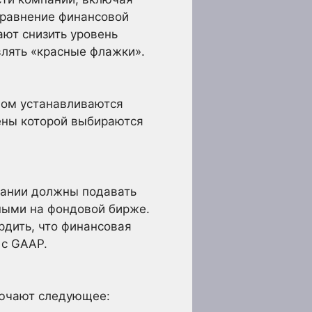
сравнение финансовой
ают снизить уровень
влять «красные флажки».
ном устанавливаются
ены которой выбираются
пании должны подавать
ными на фондовой бирже.
дить, что финансовая
 с GAAP.
лючают следующее: