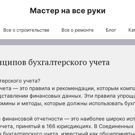
Мастер на все руки
Все о строительстве
Все о ремонте
Блог
Ка
ципов бухгалтерского учета
терского учета?
чета — это правила и рекомендации, которым компа
дставлении финансовых данных. Эти правила упрощ
рмины и методы, которые должны использовать бух
финансовой отчетности — это наиболее широко ис
учета, принятый в 166 юрисдикциях. В Соединенных
 бухгалтерского учета, известный как общеприняты