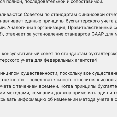
тся полной, последовательной и сопоставимой.
ливаются Советом по стандартам финансовой отчет
анавливает единые принципы бухгалтерского учета 
й. Аналогичная организация, Правительственный с
B), отвечает за установление стандартов GAAP для 
 консультативный совет по стандартам бухгалтерско
терского учета для федеральных агентств4
ринципом существенности, поскольку все существе
отчетности. Последовательность относится к испол
учета с течением времени. Когда принципы бухгалт
ми методами, компания должна применять один и то
крывать информацию об изменении метода учета в с