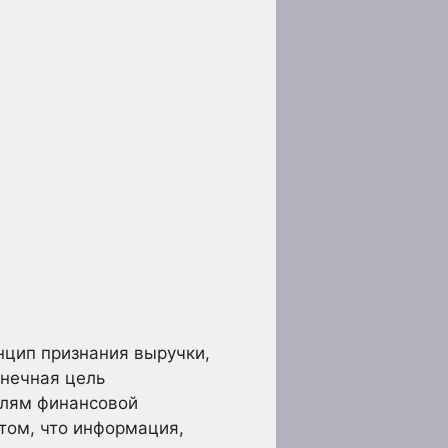
нцип признания выручки,
онечная цель
елям финансовой
том, что информация,