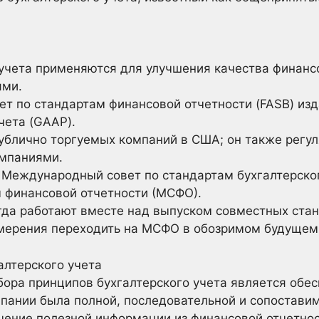
 учета применяются для улучшения качества финанс
ями.
ет по стандартам финансовой отчетности (FASB) из
чета (GAAP).
ублично торгуемых компаний в США; он также регу
мпаниями.
Международный совет по стандартам бухгалтерского
финансовой отчетности (МСФО).
гда работают вместе над выпуском совместных ста
амерения переходить на МСФО в обозримом будущем
алтерского учета
ора принципов бухгалтерского учета является обес
пании была полной, последовательной и сопоставим
чение полезной информации из финансовой отчетно