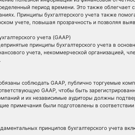
пределенный период времени. Это также облегчает 
ниях. Принципы бухгалтерского учета также помог
ском учете, повышая прозрачность и позволяя выя
хгалтерского учета (GAAP)
епринятые принципы бухгалтерского учета в основ
нансового учета, некоммерческой организацией, чл
.
 обязаны соблюдать GAAP, публично торгуемые ком
оответствующую GAAP, чтобы быть зарегистрирован
омпаний и их независимые аудиторы должны подтвер
щие примечания были подготовлены в соответствии
ндаментальных принципов бухгалтерского учета вк