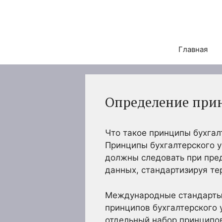
Перейти
к
содержимому
Главная
Определение прин
Что такое принципы бухгал
Принципы бухгалтерского у
должны следовать при пре
данных, стандартизируя те
Международные стандарты 
принципов бухгалтерского 
отдельный набор принципов