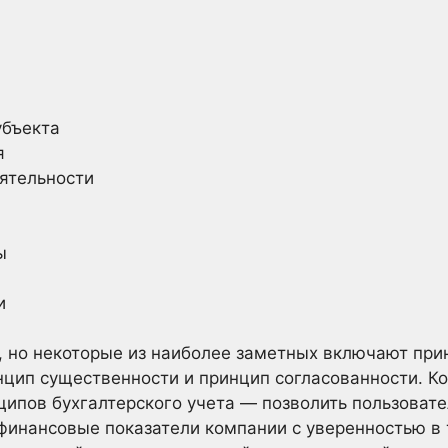
убъекта
я
ятельности
ы
и
 но некоторые из наиболее заметных включают при
нцип существенности и принцип согласованности. К
ципов бухгалтерского учета — позволить пользоват
финансовые показатели компании с уверенностью в 