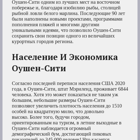
Оушен-Сити одним из лучших мест на восточном
побережье и, благодаря изобилию рыбы, столицей
рыбной ловли белого марлина. Последующие 90 лет
были наполнены новыми проектами, программами
пополнения пляжей и многими другими
уникальными идеями, что позволило Оушен-Сити
сохранить свои позиции одного из величайших
курортных городов региона.
Население И Экономика
Оушен-Сити
Согласно последней переписи населения США 2020
года, в Оушен-Сити, штат Мэриленд, проживает 6844
человека. Хотя это может показаться не таким уж
большим, небольшие размеры Оушен-Сити
позволяют увеличить плотность населения до 1510
особей на квадратную милю, что довольно
высоко. Более того, будучи городом,
ориентированным на туризм, в летние выходные в
Оушен-Сити наблюдается огромный
демографический бум, достигающий пиковых
показателей до 345 000 человек! Что касается