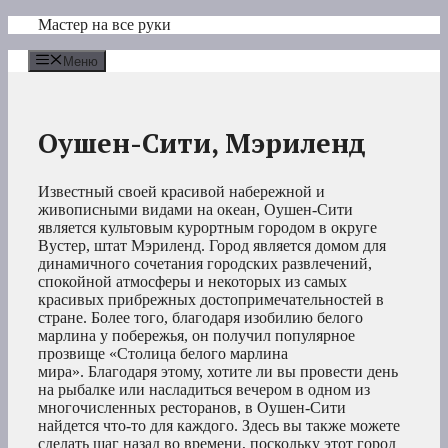
Перейти
Мастер на все руки
к
содержимому
Меню
Оушен-Сити, Мэриленд
Известный своей красивой набережной и
живописными видами на океан, Оушен-Сити
является культовым курортным городом в округе
Вустер, штат Мэриленд. Город является домом для
динамичного сочетания городских развлечений,
спокойной атмосферы и некоторых из самых
красивых прибрежных достопримечательностей в
стране. Более того, благодаря изобилию белого
марлина у побережья, он получил популярное
прозвище «Столица белого марлина
мира». Благодаря этому, хотите ли вы провести день
на рыбалке или насладиться вечером в одном из
многочисленных ресторанов, в Оушен-Сити
найдется что-то для каждого. Здесь вы также можете
сделать шаг назад во времени, поскольку этот город