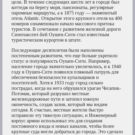
цели. В течение следующих шести лет в городе был
коттедж на берегу моря, пансионаты, регулярные
паромные маршруты, а к 1875 году — знаменитый
отель Atlantic. Открытие этого крупного отеля на 400
номеров ознаменовало начало массового притока
туристов. В сочетании с развитием железной дороги
Синепаксент-Бей Оушен-Сити стал известным
туристическим курортом в штате.
Последующие десятилетия были наполнены
постепенным развитием, что еще больше укрепило
статус и популярность Оушен-Сити. Например,
население города значительно увеличилось, и к 1940
году в Оушен-Сити появился пляжный патруль для
обеспечения безопасности купальщиков и
посетителей. Хотя в 1933 году город сильно
пострадал, когда на него обрушился ураган Чесапик-
Потомак, который разрушил местные
железнодорожные пути и затопил южную
оконечность, создав залив, который мы видим
сегодня. К счастью, местные жители быстро
исправили эту тяжелую ситуацию, и Инженерный
корпус армии использовал это для создания
постоянного входа и новых каналов, чтобы более
крупные суда могли добраться до города. Это сделало