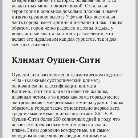
квадратных миль, из которых большая часть, 5,12
квадратных миль, покрыта водой. Остальная
территория в основном довольно плоская и имеет
низкую среднюю высоту 7 футов. Вся восточная
часть города имеет длинный песчаный пляж. Таким
образом, город четко разделен на зоны отдыха у
воды, жилые кварталы и зоны развлечений, что
делает его идеальным как для туристов, так и для
местных жителей.
Климат Оушен-Сити
Оушен-Сити расположен в климатическом подтипе
«Cfa» (влажный субтропический климат),
основанном на классификации климата
Коппена. Этот тип климата известен жарким,
влажным летом, в то время как зима гораздо менее
экстремальная с умеренными температурами. Таким
образом, в городе также относительно жаркое лето,
средние максимумы в июле достигают 86 ° F. В
Оушен-Сити более 200 солнечных дней в году, что
делает его прекрасным местом для отдыха на
пляже. Зимы довольно комфортные, а в самом
холодном месяце января средние минимумы