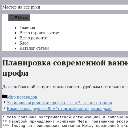
Перейти
Мастер на все руки
к
содержимому
Меню
Главная
Все о строительстве
Все о ремонте
Блог
Каталог статей
Планировка современной ванн
профи
Даже небольшой санузел можно сделать удобным и стильным, 
Рубрики
Мир переводов
Хронология ремонта: профи назвал 7 главных этапов
Компактная двушка 39 м² с прозрачной перегородкой
* Meta признана экстремистской организацией и запрещена
** Facebook принадлежит компании Meta, признанной экстр
*** Instagram принадлежит компании Meta, признанной экс