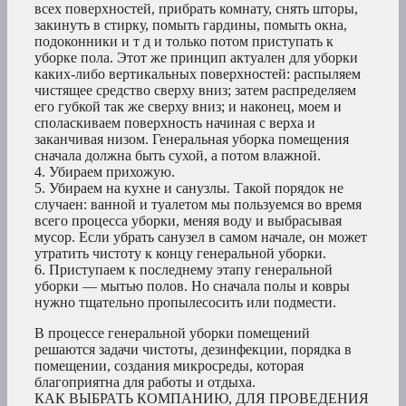
всех поверхностей, прибрать комнату, снять шторы,
закинуть в стирку, помыть гардины, помыть окна,
подоконники и т д и только потом приступать к
уборке пола. Этот же принцип актуален для уборки
каких-либо вертикальных поверхностей: распыляем
чистящее средство сверху вниз; затем распределяем
его губкой так же сверху вниз; и наконец, моем и
споласкиваем поверхность начиная с верха и
заканчивая низом. Генеральная уборка помещения
сначала должна быть сухой, а потом влажной.
4. Убираем прихожую.
5. Убираем на кухне и санузлы. Такой порядок не
случаен: ванной и туалетом мы пользуемся во время
всего процесса уборки, меняя воду и выбрасывая
мусор. Если убрать санузел в самом начале, он может
утратить чистоту к концу генеральной уборки.
6. Приступаем к последнему этапу генеральной
уборки — мытью полов. Но сначала полы и ковры
нужно тщательно пропылесосить или подмести.
В процессе генеральной уборки помещений
решаются задачи чистоты, дезинфекции, порядка в
помещении, создания микросреды, которая
благоприятна для работы и отдыха.
КАК ВЫБРАТЬ КОМПАНИЮ, ДЛЯ ПРОВЕДЕНИЯ