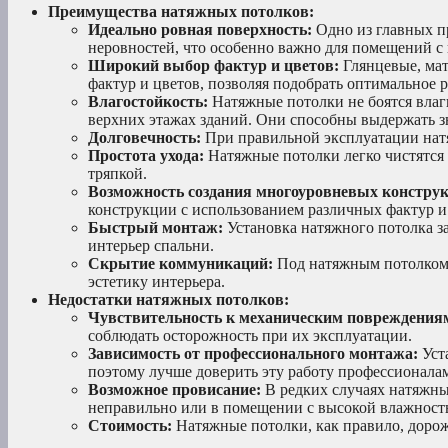
Преимущества натяжных потолков:
Идеально ровная поверхность:
Одно из главных п
неровностей, что особенно важно для помещений 
Широкий выбор фактур и цветов:
Глянцевые, мат
фактур и цветов, позволяя подобрать оптимальное 
Влагостойкость:
Натяжные потолки не боятся влаг
верхних этажах зданий. Они способны выдержать зн
Долговечность:
При правильной эксплуатации натя
Простота ухода:
Натяжные потолки легко чистятся 
тряпкой.
Возможность создания многоуровневых констру
конструкции с использованием различных фактур и
Быстрый монтаж:
Установка натяжного потолка за
интерьер спальни.
Скрытие коммуникаций:
Под натяжным потолком 
эстетику интерьера.
Недостатки натяжных потолков:
Чувствительность к механическим повреждения
соблюдать осторожность при их эксплуатации.
Зависимость от профессионального монтажа:
Уст
поэтому лучше доверить эту работу профессионала
Возможное провисание:
В редких случаях натяжны
неправильно или в помещении с высокой влажност
Стоимость:
Натяжные потолки, как правило, дорож