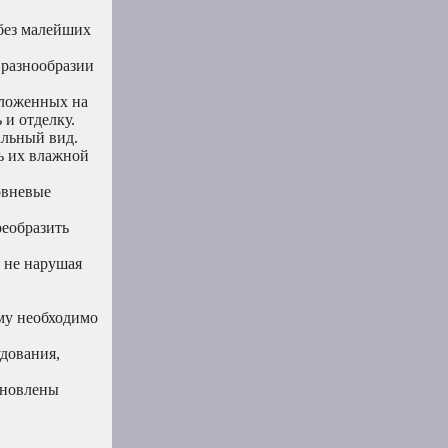
без малейших
 разнообразии
оложенных на
 и отделку.
альный вид.
ь их влажной
овневые
реобразить
 не нарушая
му необходимо
дования,
ановлены