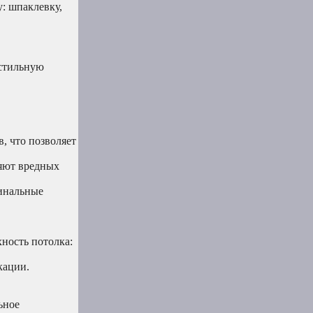
: шпаклевку,
 стильную
, что позволяет
ляют вредных
инальные
ность потолка:
кации.
ьное