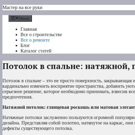
Перейти
Мастер на все руки
к
содержимому
Меню
Главная
Все о строительстве
Все о ремонте
Блог
Каталог статей
Потолок в спальне: натяжной,
Потолок в спальне – это не просто поверхность, закрывающая 
кардинально изменить восприятие пространства, добавить уюта
серьезное решение, которое необходимо принимать, взвесив вс
предпочтения.
Натяжной потолок: глянцевая роскошь или матовая элеган
Натяжные потолки заслуженно пользуются огромной популярно
дизайна. Представляя собой полотно, натянутое на каркас, он
дефекты существующего потолка.