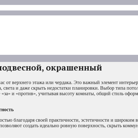
 подвесной, окрашенный
нас от верхнего этажа или чердака. Это важный элемент интерье
, света и даже скрыть недостатки планировки. Выбор типа потол
е «за» и «против», учитывая высоту комнаты, общий стиль офор
тность
стью благодаря своей практичности, эстетичности и широким 
и позволяют создать идеально ровную поверхность, скрыть комм