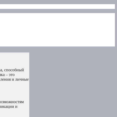
ра, способный
ка – это
мления и личные
возможностям
уникации и