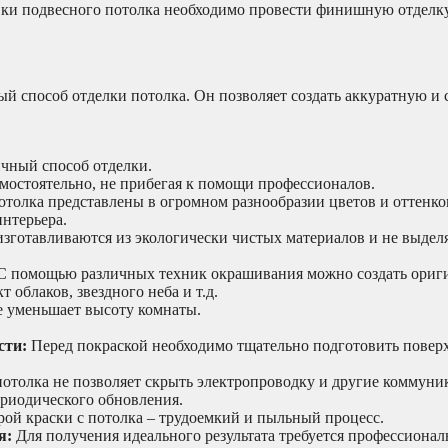
ки подвесного потолка необходимо провести финишную отделку
 способ отделки потолка. Он позволяет создать аккуратную и
чный способ отделки.
мостоятельно, не прибегая к помощи профессионалов.
отолка представлены в огромном разнообразии цветов и оттенков
нтерьера.
зготавливаются из экологически чистых материалов и не выде
 помощью различных техник окрашивания можно создать ориг
 облаков, звездного неба и т.д.
е уменьшает высоту комнаты.
сти:
Перед покраской необходимо тщательно подготовить поверх
отолка не позволяет скрыть электропроводку и другие коммуни
риодического обновления.
рой краски с потолка – трудоемкий и пыльный процесс.
я:
Для получения идеального результата требуется профессионал