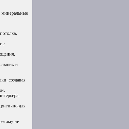
, минеральные
потолка,
гие
ещения,
больших и
ки, создавая
он,
интерьера.
критично для
оэтому не