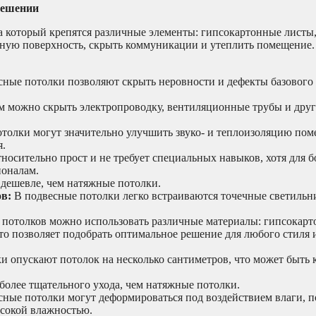
решении
 на который крепятся различные элементы: гипсокартонные листы
овную поверхность, скрыть коммуникации и утеплить помещение.
ные потолки позволяют скрыть неровности и дефекты базового 
 можно скрыть электропроводку, вентиляционные трубы и дру
толки могут значительно улучшить звуко- и теплоизоляцию пом
я.
осительно прост и не требует специальных навыков, хотя для 
ионалам.
 дешевле, чем натяжные потолки.
в:
В подвесные потолки легко встраиваются точечные светильни
потолков можно использовать различные материалы: гипсокарт
что позволяет подобрать оптимальное решение для любого стиля 
 опускают потолок на несколько сантиметров, что может быть 
олее тщательного ухода, чем натяжные потолки.
ные потолки могут деформироваться под воздействием влаги, п
ысокой влажностью.