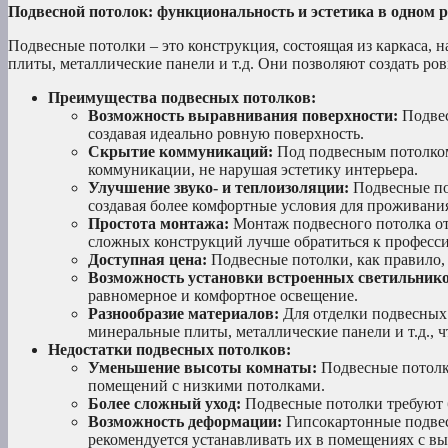
Подвесной потолок: функциональность и эстетика в одном 
Подвесные потолки – это конструкция, состоящая из каркаса,
плиты, металлические панели и т.д. Они позволяют создать р
Преимущества подвесных потолков:
Возможность выравнивания поверхности:
Подвес
создавая идеально ровную поверхность.
Скрытие коммуникаций:
Под подвесным потолком
коммуникации, не нарушая эстетику интерьера.
Улучшение звуко- и теплоизоляции:
Подвесные по
создавая более комфортные условия для проживани
Простота монтажа:
Монтаж подвесного потолка отн
сложных конструкций лучше обратиться к професс
Доступная цена:
Подвесные потолки, как правило,
Возможность установки встроенных светильнико
равномерное и комфортное освещение.
Разнообразие материалов:
Для отделки подвесных 
минеральные плиты, металлические панели и т.д., 
Недостатки подвесных потолков:
Уменьшение высоты комнаты:
Подвесные потолки
помещений с низкими потолками.
Более сложный уход:
Подвесные потолки требуют б
Возможность деформации:
Гипсокартонные подвес
рекомендуется устанавливать их в помещениях с в