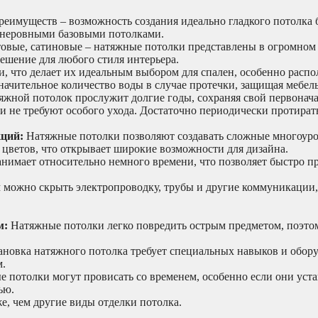
реимуществ – возможность создания идеально гладкого потолка 
с неровными базовыми потолками.
овые, сатиновые – натяжные потолки представлены в огромном
решение для любого стиля интерьера.
и, что делает их идеальным выбором для спален, особенно расп
ачительное количество воды в случае протечки, защищая мебель
жной потолок прослужит долгие годы, сохраняя свой первонач
и не требуют особого ухода. Достаточно периодически протират
кций:
Натяжные потолки позволяют создавать сложные многоур
 цветов, что открывает широкие возможности для дизайна.
нимает относительно немного времени, что позволяет быстро п
можно скрыть электропроводку, трубы и другие коммуникации,
м:
Натяжные потолки легко повредить острым предметом, поэто
ановка натяжного потолка требует специальных навыков и обору
м.
е потолки могут провисать со временем, особенно если они уст
ью.
е, чем другие виды отделки потолка.