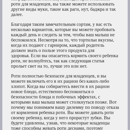
роти для младенцев, вы также можете использовать
другие виды муки, такие как раги, нут, баджра и так
далее.
Благодаря таким замечательным сортам, у вас есть
несколько вариантов, которые вы можете пробовать
каждый день и следить за тем, чтобы ваш малыш не
беспокоился. Несмотря на то, что тортильи вкусны,
когда их подают с гарниром, каждый родитель
должен знать о пользе этого продукта для
здоровья. Если вы опасаетесь кормить своего ребенка
роти, не волнуйтесь, так как следующая статья
прольет свет на то, лучше это или нет.
Роти полностью безопасен для младенцев, и вы
можете включать его в их рацион без каких-либо
хлопот. Когда вы собираетесь ввести в их рацион
новое блюдо, естественно беспокоиться о
безопасности блюда и побочных эффектах, с
которыми ваш малыш может столкнуться позже. Вот
почему мы понимаем вашу дилемму по поводу отказа
от кормления ребенка роти. Вы можете давать роти
своему ребенку, когда у него прорастут зубки. Вы
будете удивлены, узнав, что некоторые младенцы
тоже способны жевать роти деснами, поэтому