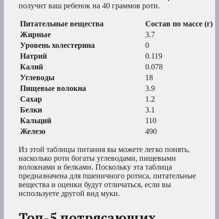
получит ваш ребенок на 40 граммов роти.
Питательные вещества
Состав по массе (г)
Жирные
3.7
Уровень холестерина
0
Натрий
0.119
Калий
0.078
Углеводы
18
Пищевые волокна
3.9
Сахар
1.2
Белки
3.1
Кальций
110
Железо
490
Из этой таблицы питания вы можете легко понять,
насколько роти богаты углеводами, пищевыми
волокнами и белками. Поскольку эта таблица
предназначена для пшеничного ротиса, питательные
вещества и оценки будут отличаться, если вы
используете другой вид муки.
Топ-5 потрясающих