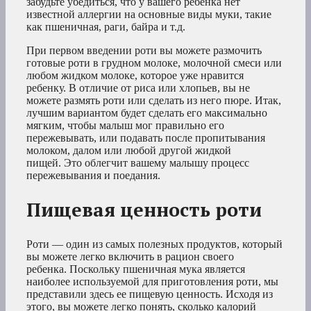
забудьте убедиться, что у вашего ребенка нет
известной аллергии на основные виды муки, такие
как пшеничная, раги, байра и т.д.
При первом введении роти вы можете размочить
готовые роти в грудном молоке, молочной смеси или
любом жидком молоке, которое уже нравится
ребенку. В отличие от риса или хлопьев, вы не
можете размять роти или сделать из него пюре. Итак,
лучшим вариантом будет сделать его максимально
мягким, чтобы малыш мог правильно его
пережевывать, или подавать после пропитывания
молоком, далом или любой другой жидкой
пищей. Это облегчит вашему малышу процесс
пережевывания и поедания.
Пищевая ценность роти
Роти — один из самых полезных продуктов, который
вы можете легко включить в рацион своего
ребенка. Поскольку пшеничная мука является
наиболее используемой для приготовления роти, мы
представили здесь ее пищевую ценность. Исходя из
этого, вы можете легко понять, сколько калорий