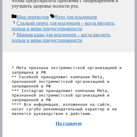
чтобы предотвратить проблемы с пищеварением и
улучшить здоровье полости рта.
Рубрики
Метки
Мир переводов
Роти для младенцев
Сладкий перец для младенцев – когда вводить,
польза и меры предосторожности
Манная каша для младенцев – когда вводить,
польза и меры предосторожности
* Meta признана экстремистской организацией и 
запрещена в РФ
** Facebook принадлежит компании Meta, 
признанной экстремистской организацией и 
запрещенной в РФ
*** Instagram принадлежит компании Meta, 
признанной экстремистской организацией и 
запрещенной в РФ 
**** Вся информация, изложенная на сайте, 
носит сугубо рекомендательный характер и не 
является руководством к действию.
На главную