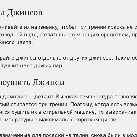
ка Джинсов
чивайте их наизнанку, чтобы при трении краска не 
в холодной воде, желательно с моющим средством, 
много цвета.
ирайте джинсы отдельно от других джинсов. Таким о
улучшит цвет других пар.
ысушить Джинсы
и джинсы выцветают. Высокая температура позволя
орый стирается при трении. Поэтому, когда есть воз
ится сушить их в стиральной машине, то выворачива
температуры в максимально коротком цикле.
азначенные для посадки на талии, снова были в мо