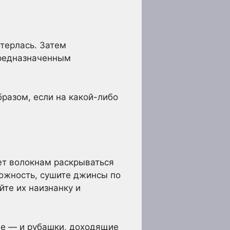
стерлась. Затем
предназначенным
бразом, если на какой-либо
ет волокнам раскрываться
можность, сушите джинсы по
йте их наизнанку и
де — и рубашки, доходящие