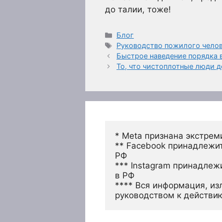
до талии, тоже!
Рубрики
Блог
Метки
Руководство пожилого челов
Быстрое наведение порядка в
То, что чистоплотные люди 
* Meta признана экстрем
** Facebook принадлежит
РФ
*** Instagram принадлеж
в РФ 
**** Вся информация, из
руководством к действи