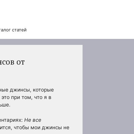
талог статей
сов от
мные джинсы, которые
это при том, что я в
ьше.
ентариях:
Не все
вится, чтобы мои джинсы не