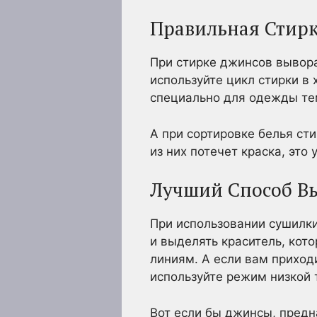
Правильная Стир
При стирке джинсов вывора
используйте цикл стирки 
специально для одежды те
А при сортировке белья ст
из них потечет краска, это 
Лучший Способ В
При использовании сушилк
и выделять краситель, кот
линиям. А если вам приход
используйте режим низкой 
Вот если бы джинсы, предн