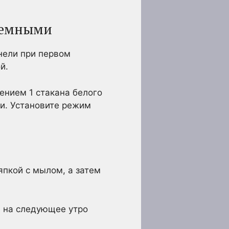
 Темными
нели при первом
й.
ением 1 стакана белого
ни. Установите режим
япкой с мылом, а затем
а на следующее утро