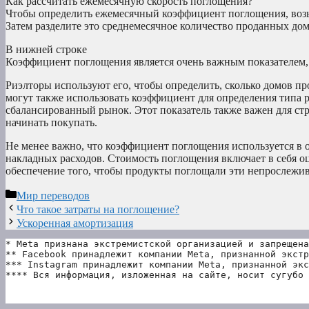
Как рассчитать ежемесячную скорость поглощения?
Чтобы определить ежемесячный коэффициент поглощения, возьм
Затем разделите это среднемесячное количество проданных до
В нижней строке
Коэффициент поглощения является очень важным показателем,
Риэлторы используют его, чтобы определить, сколько домов п
могут также использовать коэффициент для определения типа р
сбалансированный рынок. Этот показатель также важен для стр
начинать покупать.
Не менее важно, что коэффициент поглощения используется в о
накладных расходов. Стоимость поглощения включает в себя о
обеспечение того, чтобы продукты поглощали эти непрослежив
Рубрики
Мир переводов
Что такое затраты на поглощение?
Ускоренная амортизация
* Meta признана экстремистской организацией и запрещена
** Facebook принадлежит компании Meta, признанной экстр
*** Instagram принадлежит компании Meta, признанной экс
**** Вся информация, изложенная на сайте, носит сугубо 