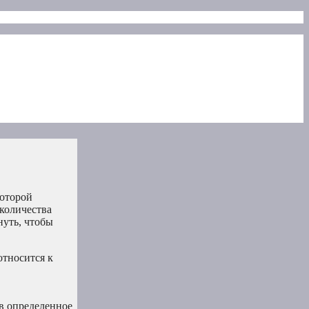
которой
количества
нуть, чтобы
относится к
в определенное