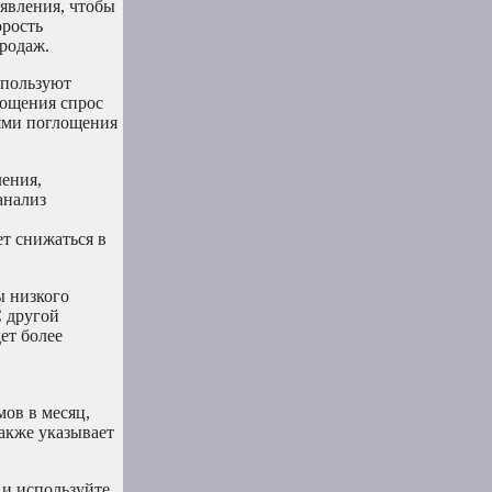
явления, чтобы
орость
родаж.
спользуют
лощения спрос
тями поглощения
ения,
анализ
т снижаться в
ы низкого
С другой
ет более
ов в месяц,
акже указывает
 и используйте