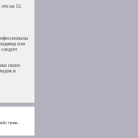
это на 12.
профессионалы
продавца или
 следует
нки своих
ходов и
ействию.