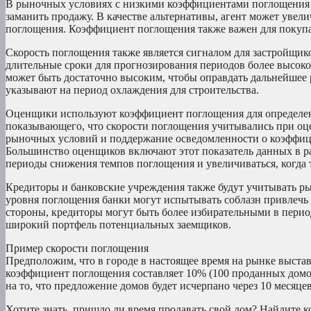
В рыночных условиях с низкими коэффициентами поглощения 
заманить продажу. В качестве альтернативы, агент может увели
поглощения. Коэффициент поглощения также важен для покупа
Скорость поглощения также является сигналом для застройщико
длительные сроки для прогнозирования периодов более высок
может быть достаточно высоким, чтобы оправдать дальнейшее 
указывают на период охлаждения для строительства.
Оценщики используют коэффициент поглощения для определен
показывающего, что скорости поглощения учитывались при оце
рыночных условий и поддержание осведомленности о коэффици
Большинство оценщиков включают этот показатель данных в ра
периоды снижения темпов поглощения и увеличиваться, когда
Кредиторы и банковские учреждения также будут учитывать ры
уровня поглощения банки могут испытывать соблазн привлечь 
стороны, кредиторы могут быть более избирательными в период
широкий портфель потенциальных заемщиков.
Пример скорости поглощения
Предположим, что в городе в настоящее время на рынке выста
коэффициент поглощения составляет 10% (100 проданных домов
на то, что предложение домов будет исчерпано через 10 месяце
Хотите знать, пришло ли время продавать свой дом? Найдите к