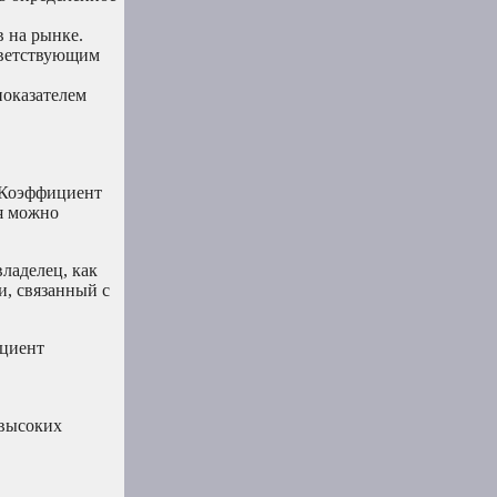
в на рынке.
тветствующим
показателем
. Коэффициент
ия можно
ладелец, как
и, связанный с
ициент
 высоких