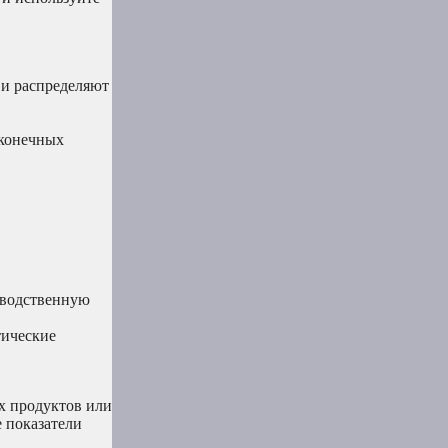
 и распределяют
 конечных
зводственную
тические
ых продуктов или
е показатели