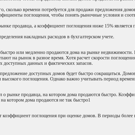
го, сколько времени потребуется для продажи предложения домо
ффициенты поглощения, чтобы понять рыночные условия и соо
ынке продавца, а коэффициент поглощения ниже 15% является 
ределения накладных расходов в бухгалтерском учете.
о быстро или медленно продаются дома на рынке недвижимости
пают на рынок в разное время. Хотя расчет скорости поглощен
их доступных данных и фактических запасов.
предложение доступных домов будет быстро сокращаться. Домов
ы высокого поглощения. Однако важно учитывать период времен
 о рынке продавца, на котором дома продаются быстро. Коэфф
 на котором дома продаются не так быстро1
т коэффициент поглощения при оценке домов. В периоды более