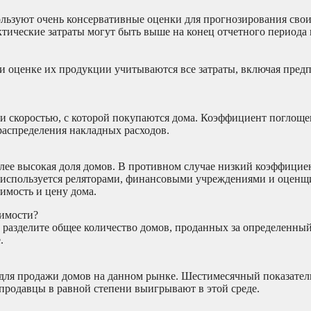
льзуют очень консервативные оценки для прогнозирования своих
ктические затраты могут быть выше на конец отчетного периода 
ри оценке их продукции учитываются все затраты, включая пред
и скоростью, с которой покупаются дома. Коэффициент поглоще
 распределения накладных расходов.
олее высокая доля домов. В противном случае низкий коэффици
я используется реляторами, финансовыми учреждениями и оценщ
оимость и цену дома.
жимости?
 разделите общее количество домов, проданных за определенны
.
я для продажи домов на данном рынке. Шестимесячный показате
продавцы в равной степени выигрывают в этой среде.