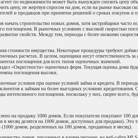
агент по недвижимости может быть вынужден снизить цену объ
чить цену, не жертвуя спросом на дом, если на рынке высокая ск
телей и продавцов при принятии решений о сроках покупок и п
в начать строительство новых домов, хотя застройщики часто и
ого поглощения. В рыночных условиях с высокой скоростью пог
развитие свойств. Между тем, периоды с более низкими скорос
ия стоимости имущества. Некоторые процедуры требуют добавл
ночных расчетах. В целом, оценщики несут ответственность за 
ентах поглощения для всех типов оценочных значений.
здел «Окрестности» оценочных форм. Текущая оценка дома буде
 темпы поглощения высоки.
ночные условия при оценке условий займа и кредита. В период
клиентов к займам на более выгодных условиях кредитования. 
ы интенсивного поглощения, поскольку у них, скорее всего, буд
влено на продажу 1000 домов. Если покупатели покупают 100 дом
 в месяц делятся на 1000 домов, доступных для продажи). Это т
в (1000 домов, разделенных на 100 домов, проданных в месяц).
оличество домов, проданных в вашем регионе, на веб-сайте MLS