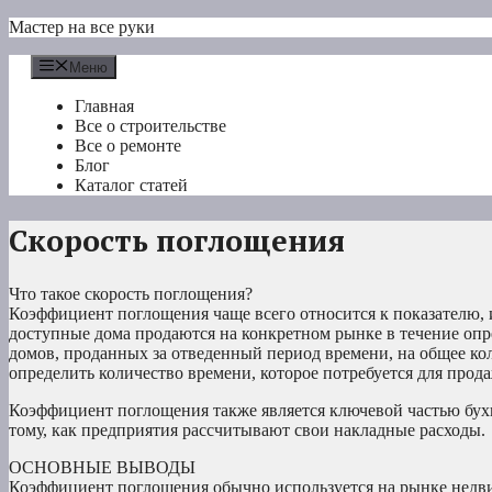
Перейти
Мастер на все руки
к
содержимому
Меню
Главная
Все о строительстве
Все о ремонте
Блог
Каталог статей
Скорость поглощения
Что такое скорость поглощения?
Коэффициент поглощения чаще всего относится к показателю, 
доступные дома продаются на конкретном рынке в течение опр
домов, проданных за отведенный период времени, на общее ко
определить количество времени, которое потребуется для прод
Коэффициент поглощения также является ключевой частью бухг
тому, как предприятия рассчитывают свои накладные расходы.
ОСНОВНЫЕ ВЫВОДЫ
Коэффициент поглощения обычно используется на рынке недвиж