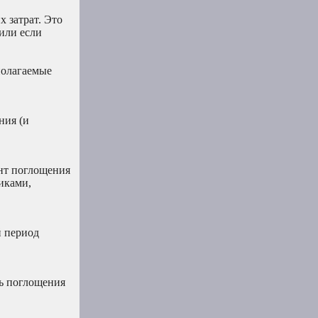
 затрат. Это
или если
полагаемые
ния (и
ент поглощения
иками,
й период
ль поглощения