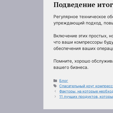
Подведение ито
Регулярное техническое о
упреждающий подход, повы
Включение этих простых, н
что ваши компрессоры буд
обеспечения ваших операц
Помните, хорошо обслужива
вашего бизнеса.
Рубрики
Блог
Метки
Спасательный круг компресс
Факторы, на которые необхо
11 лучших продуктов, которы