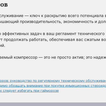
гов
бслуживание — ключ к раскрытию всего потенциала 
шающий производительность, экономичность и дол
о эффективных задач в ваш регламент технического
ут продолжать работать, обеспечивая вас сжатым в
ий.
емый компрессор — это не просто актив; это надеж
оров: руководство по регулярному техническому обслужива
димо обращать внимание при покупке инъекционных стероид
х следует избегать при гайморозе