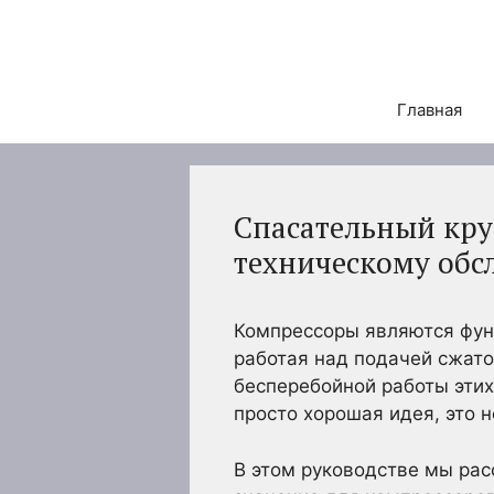
Перейти
к
содержимому
Главная
Спасательный кру
техническому об
Компрессоры являются фу
работая над подачей сжато
бесперебойной работы этих
просто хорошая идея, это 
В этом руководстве мы ра