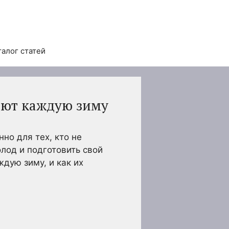
талог статей
ают каждую зиму
о для тех, кто не
олод и подготовить свой
дую зиму, и как их