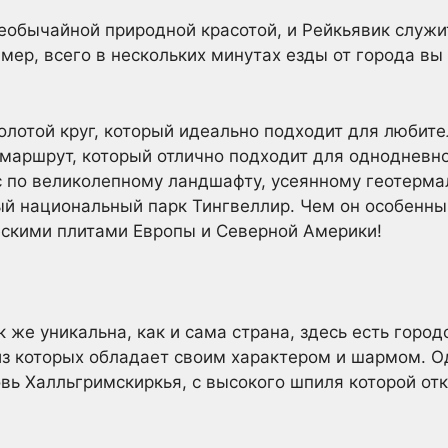
необычайной природной красотой, и Рейкьявик служ
ример, всего в нескольких минутах езды от города в
Золотой круг, который идеально подходит для любит
маршрут, который отлично подходит для однодневной
с по великолепному ландшафту, усеянному геотерм
ый национальный парк Тингвеллир. Чем он особенн
ескими плитами Европы и Северной Америки!
 же уникальна, как и сама страна, здесь есть горо
из которых обладает своим характером и шармом. О
овь Халльгримскиркья, с высокого шпиля которой о