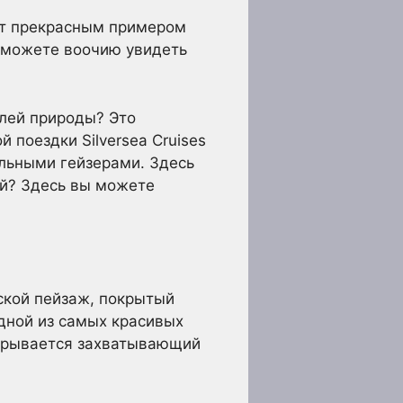
ит прекрасным примером
ы можете воочию увидеть
елей природы? Это
 поездки Silversea Cruises
альными гейзерами. Здесь
ый? Здесь вы можете
дской пейзаж, покрытый
дной из самых красивых
ткрывается захватывающий