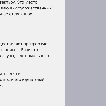
тектуру. Это место
атывающих художественных
ьное стеклянное
едоставляет прекрасную
точников. Если это
лагуны, геотермального
ть один из
стях, и это идеальный
й.