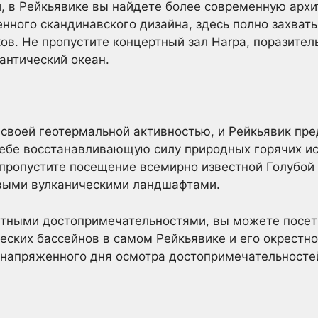
, в Рейкьявике вы найдете более современную архи
енного скандинавского дизайна, здесь полно захв
ков. Не пропустите концертный зал Harpa, поразител
антический океан.
своей геотермальной активностью, и Рейкьявик пр
ебе восстанавливающую силу природных горячих ис
пропустите посещение всемирно известной Голубой 
овыми вулканическими ландшафтами.
стными достопримечательностями, вы можете посети
ских бассейнов в самом Рейкьявике и его окрестно
 напряженного дня осмотра достопримечательносте