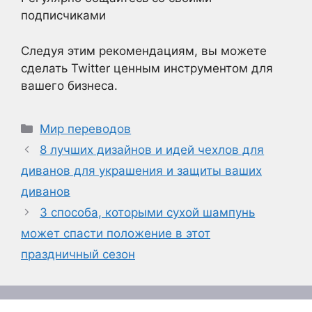
подписчиками
Следуя этим рекомендациям, вы можете
сделать Twitter ценным инструментом для
вашего бизнеса.
Рубрики
Мир переводов
8 лучших дизайнов и идей чехлов для
диванов для украшения и защиты ваших
диванов
3 способа, которыми сухой шампунь
может спасти положение в этот
праздничный сезон