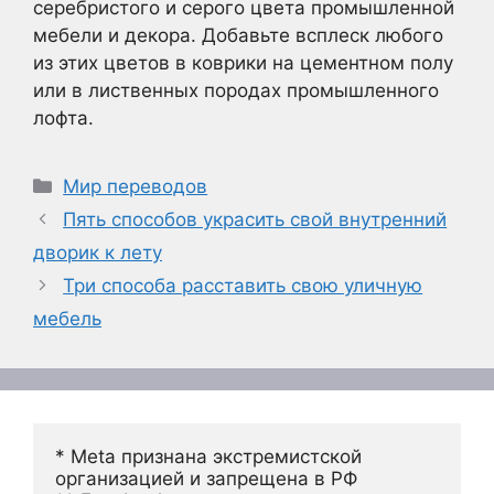
серебристого и серого цвета промышленной
мебели и декора. Добавьте всплеск любого
из этих цветов в коврики на цементном полу
или в лиственных породах промышленного
лофта.
Рубрики
Мир переводов
Пять способов украсить свой внутренний
дворик к лету
Три способа расставить свою уличную
мебель
* Meta признана экстремистской 
организацией и запрещена в РФ