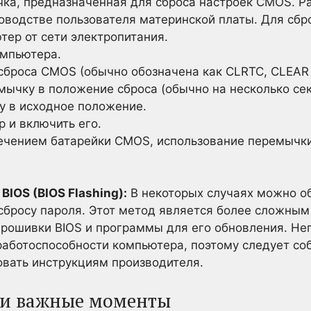
ка, предназначенная для сброса настроек CMOS. 
ководстве пользователя материнской платы. Для сбр
ер от сети электропитания.
омпьютера.
сброса CMOS (обычно обозначена как CLRTC, CLEAR
ычку в положение сброса (обычно на несколько сек
у в исходное положение.
 и включить его.
влечением батарейки CMOS, использование перемычк
IOS (BIOS Flashing):
В некоторых случаях можно об
 сбросу пароля. Этот метод является более сложным
рошивки BIOS и программы для его обновления. Не
работоспособности компьютера, поэтому следует с
овать инструкциям производителя.
 и важные моменты