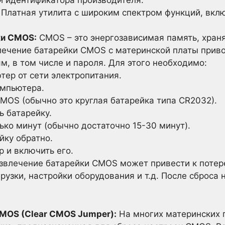
и идентификатора производителя.
Платная утилита с широким спектром функций, вкл
ки CMOS:
CMOS – это энергозависимая память, хран
лечение батарейки CMOS с материнской платы приво
м, в том числе и пароля. Для этого необходимо:
ер от сети электропитания.
омпьютера.
MOS (обычно это круглая батарейка типа CR2032).
 батарейку.
ко минут (обычно достаточно 15-30 минут).
йку обратно.
 и включить его.
извлечение батарейки CMOS может привести к потере
грузки, настройки оборудования и т.д. После сброса
MOS (Clear CMOS Jumper):
На многих материнских 