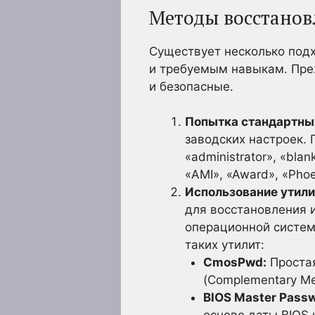
Методы восстанов
Существует несколько подх
и требуемым навыкам. Пре
и безопасные.
Попытка стандартны
заводских настроек. 
«administrator», «bla
«AMI», «Award», «Phoe
Использование утили
для восстановления и
операционной систем
таких утилит:
CmosPwd:
Простая
(Complementary Me
BIOS Master Passw