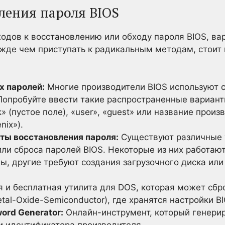
ления пароля BIOS
одов к восстановлению или обходу пароля BIOS, в
жде чем приступать к радикальным методам, стоит 
х паролей:
Многие производители BIOS используют 
Попробуйте ввести такие распространенные варианты
nk» (пустое поле), «user», «guest» или название прои
nix»).
ты восстановления пароля:
Существуют различные 
ли сброса паролей BIOS. Некоторые из них работаю
ы, другие требуют создания загрузочного диска ил
 и бесплатная утилита для DOS, которая может сб
tal-Oxide-Semiconductor), где хранятся настройки BI
ord Generator:
Онлайн-инструмент, который генерир