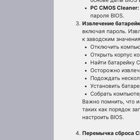
основе даты BIOS 
PC CMOS Cleaner:
пароля BIOS.
Извлечение батарей
включая пароль. Изв
к заводским значения
Отключить компьют
Открыть корпус к
Найти батарейку C
Осторожно извлечь
Подождать несколь
Установить батаре
Собрать компьютер
Важно помнить, что 
таких как порядок за
настроить BIOS.
Перемычка сброса C