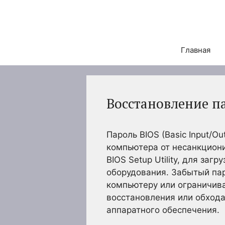
Перейти
к
содержимому
Главная
Восстановление п
Пароль BIOS (Basic Input/O
компьютера от несанкциони
BIOS Setup Utility, для за
оборудования. Забытый пар
компьютеру или ограничива
восстановления или обхода 
аппаратного обеспечения.