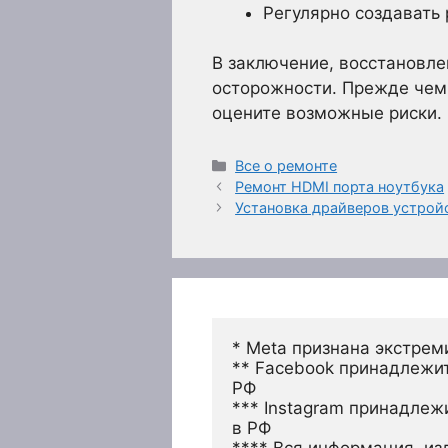
Регулярно создавать 
В заключение, восстановле
осторожности. Прежде чем 
оцените возможные риски. 
Рубрики
Все о ремонте
Ремонт HDMI порта ноутбука
Установка драйверов устрой
* Meta признана экстрем
** Facebook принадлежит
РФ
*** Instagram принадлеж
в РФ 
**** Вся информация, из