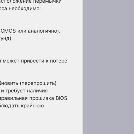
Расположение перемычки
оса необходимо:
 CMOS или аналогично).
унд).
и может привести к потере
новить (перепрошить)
 и требует наличия
правильная прошивка BIOS
облюдать крайнюю