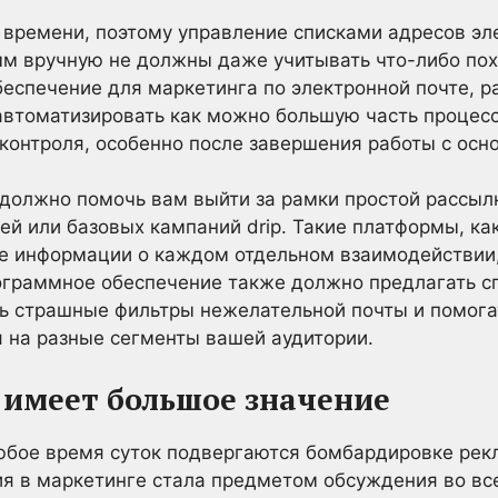
времени, поэтому управление списками адресов эл
мм вручную не должны даже учитывать что-либо по
еспечение для маркетинга по электронной почте, ра
автоматизировать как можно большую часть процесс
контроля, особенно после завершения работы с ос
должно помочь вам выйти за рамки простой рассы
 или базовых кампаний drip. Такие платформы, как
е информации о каждом отдельном взаимодействии,
ограммное обеспечение также должно предлагать 
ть страшные фильтры нежелательной почты и помога
 на разные сегменты вашей аудитории.
 имеет большое значение
юбое время суток подвергаются бомбардировке рек
я в маркетинге стала предметом обсуждения во вс