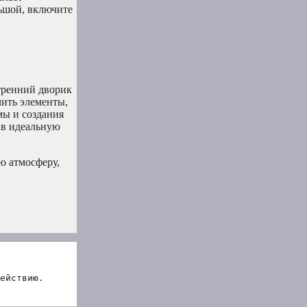
ьшой, включите
утренний дворик
чить элементы,
мы и создания
 в идеальную
ю атмосферу,
ействию.