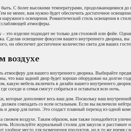
жна быть. С более высокими температурами, продолжающимися до 
Тем не менее, вам нужно будет обеспечить достаточное освещени
я наружного освещения. Романтический стиль освещения в стил
асслабляющей атмосферы.
 это изделие подходит не только для столовой или фойе. Однак
етка. Сделав освещение фокусом вашего внутреннего дворика, вы
го, он обеспечит достаточное количество света для ваших госте
м воздухе
ь атмосферу для вашего внутреннего дворика. Выбирайте предм
ы, что ваш задний двор будет хорошо оборудован на долгие год
ом, какую мебель включить в дизайн вашего внутреннего двори
де соседи и семья смогут собраться и оставаться всю ночь.
енки, которые дополняют весь ваш дом. Поскольку ваш внутренни
н должен совпадать со всем остальным. Если вы включили нейтр
ь и декор для патио. Это создаст плавный переход из одной ком
на свежем воздухе. Таким образом, вам также понадобится уличн
ночь. Используйте журнальный столик для закусок и расставьте 
т удобное место для размещения продуктов, но в то же время сд