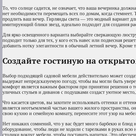
То, что солнце садится, не означает, что ваша вечеринка дол
нет необходимости перемещать всех по домам, когда стемнеет. 
продлить ваш вечер. Гирлянды света — это модный вариант дл
имитирующий блики звезд, идеально подходит для создания р
Для ярко освещенного варианта выбирайте сверкающую люстру –
подходит только для тех, у кого есть навес или подвесная реш
добавить нотку элегантности в обычный летний вечер. Кроме то
Создайте гостиную на открыто
Выбор подходящей садовой мебели действительно может создат
выдержат непредсказуемую погоду, чтобы вы могли быть уверен
комфорт является важным фактором при принятии решения о т
уличных стульев и диванов с подушками создаст уютное место, г
Что касается цветов, вы захотите использовать оттенки и отт
является неотъемлемой частью вашего жилого пространства, о
свою кухню и семейную комнату, перенесите этот узор на мебел
Нет никаких сомнений, что у вас будет много барбекю и блюд 
оборудование, чтобы люди не ходили с тарелками в руках всю 
столики вокруг мебели, чтобы поставить напитки. Это обеспечи