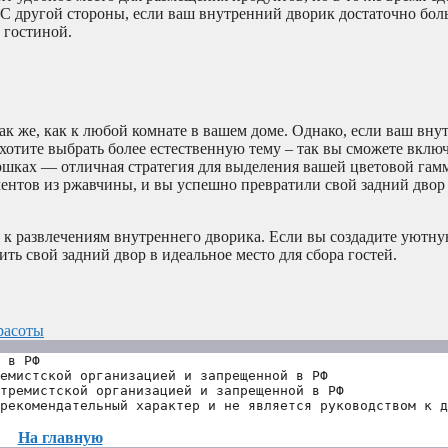
С другой стороны, если ваш внутренний дворик достаточно бол
 гостиной.
ак же, как к любой комнате в вашем доме. Однако, если ваш вн
хотите выбрать более естественную тему – так вы сможете вклю
ршках — отличная стратегия для выделения вашей цветовой гам
ментов из ржавчины, и вы успешно превратили свой задний двор
о к развлечениям внутреннего дворика. Если вы создадите уютну
ить свой задний двор в идеальное место для сбора гостей.
расоты
 в РФ
емистской организацией и запрещенной в РФ
тремистской организацией и запрещенной в РФ 
рекомендательный характер и не является руководством к д
На главную