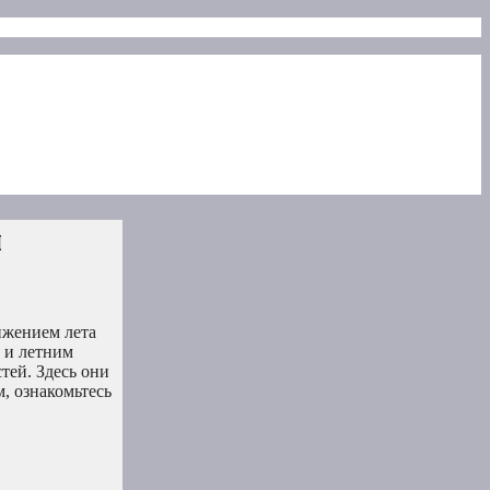
м
ижением лета
 и летним
тей. Здесь они
м, ознакомьтесь