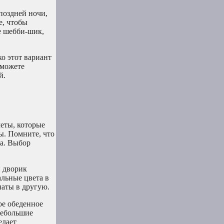
поздней ночи,
е, чтобы
е шебби-шик,
о этот вариант
 можете
й.
еты, которые
ы. Помните, что
ка. Выбор
й дворик
альные цвета в
наты в другую.
ое обеденное
небольшие
елает