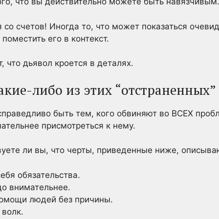
ого, что вы действительно можете быть навязчивым
я со счетов! Иногда то, что может показаться очев
 поместить его в контекст.
т, что дьявол кроется в деталях.
 какие-либо из этих “отстраненных”
справедливо быть тем, кого обвиняют во ВСЕХ пробл
ательнее присмотреться к нему.
вуете ли вы, что черты, приведенные ниже, описыва
себя обязательства.
до внимательнее.
помощи людей без причины.
 волк.