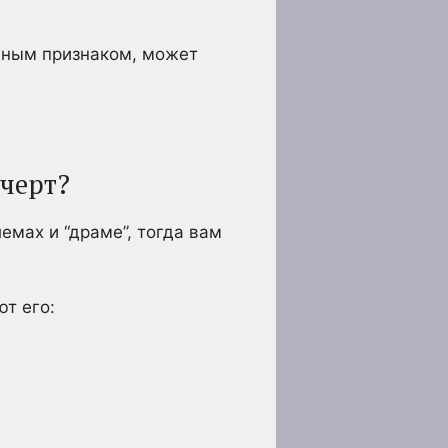
.
идным признаком, может
 черт?
емах и “драме”, тогда вам
ют его: