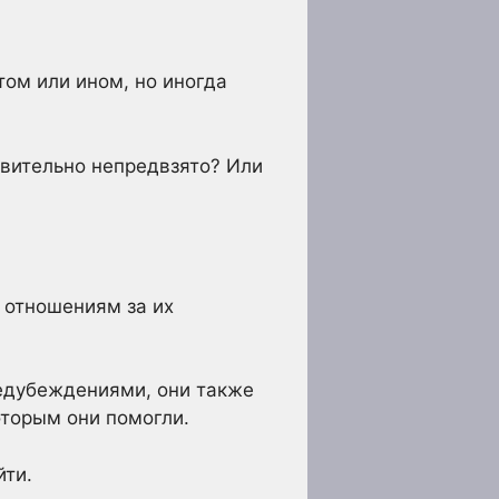
том или ином, но иногда
твительно непредвзято? Или
 отношениям за их
редубеждениями, они также
оторым они помогли.
йти.