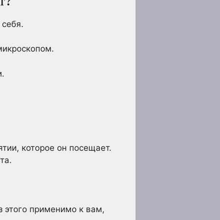
т?
 себя.
 микроскопом.
.
тии, которое он посещает.
та.
 этого применимо к вам,