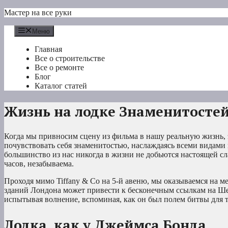
Перейти
Мастер на все руки
к
содержимому
Меню
Главная
Все о строительстве
Все о ремонте
Блог
Каталог статей
Жизнь на лодке Знаменитосте
Когда мы привносим сцену из фильма в нашу реальную жизнь, 
почувствовать себя знаменитостью, наслаждаясь всеми видами 
большинство из нас никогда в жизни не добьются настоящей сл
часов, незабываема.
Проходя мимо Tiffany & Co на 5-й авеню, мы оказываемся на м
зданий Лондона может привести к бесконечным ссылкам на Ше
испытывая волнение, вспоминая, как он был полем битвы для т
Лодка, как у Джеймса Бонда