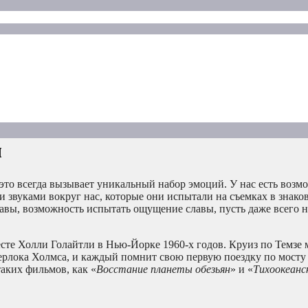
й
это всегда вызывает уникальный набор эмоций. У нас есть возм
и звуками вокруг нас, которые они испытали на съемках в знако
авы, возможность испытать ощущение славы, пусть даже всего н
есте Холли Голайтли в Нью-Йорке 1960-х годов. Круиз по Темзе
рлока Холмса, и каждый помнит свою первую поездку по мосту 
аких фильмов, как «
Восстание планеты обезьян
» и «
Тихоокеанс