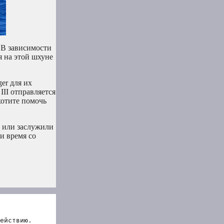
. В зависимости
я на этой шхуне
er для их
III отправляется
хотите помочь
х или заслужили
и время со
ействию.