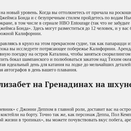
на новый уровень. Когда вы оттолкнетесь от причала на роско
 Джеймса Бонда и с безупречным стилем пройдетесь по водам Нь
ране, в том числе в сериале HBO Entourage (так что не забудьте
жеймса Бонда». Здесь могут разместиться до 12 человек, и у вас 
м южной Калифорнии.
авляясь в круиз на этом прекрасном судне, так как папарацци из
у, пока вы исследуете потрясающее побережье Калифорнии. Арен
вную поездку на остров Каталина, чтобы заняться сноркелингом 
ить бокал шампанского и полюбоваться закатом над Тихим оке
ав идеальный день для катания на лодке до мельчайших деталей
ая автографов в день вашего плавания.
лизабет на Гренадинах на шхун
евник» с Джонни Деппом в главной роли, доставит вас на остро
коктейли на борту. Точно так же, как персонаж Деппа, Пол Кемп,
й жизни в тропиках», вы можете почувствовать вкус побега, аре