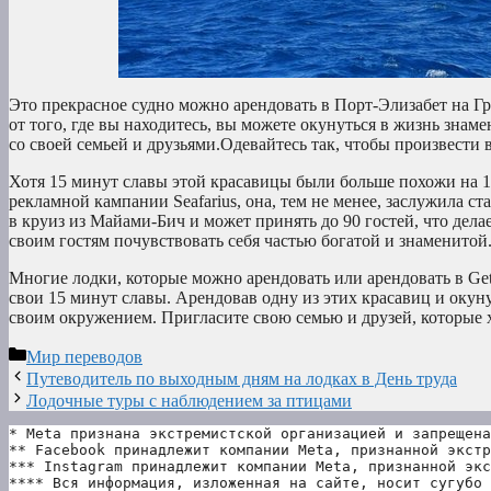
Это прекрасное судно можно арендовать в Порт-Элизабет на Гр
от того, где вы находитесь, вы можете окунуться в жизнь знам
со своей семьей и друзьями.Одевайтесь так, чтобы произвести в
Хотя 15 минут славы этой красавицы были больше похожи на 15 
рекламной кампании Seafarius, она, тем не менее, заслужила ст
в круиз из Майами-Бич и может принять до 90 гостей, что дел
своим гостям почувствовать себя частью богатой и знаменитой
Многие лодки, которые можно арендовать или арендовать в Ge
свои 15 минут славы. Арендовав одну из этих красавиц и окун
своим окружением. Пригласите свою семью и друзей, которые 
Рубрики
Мир переводов
Путеводитель по выходным дням на лодках в День труда
Лодочные туры с наблюдением за птицами
* Meta признана экстремистской организацией и запрещена
** Facebook принадлежит компании Meta, признанной экстр
*** Instagram принадлежит компании Meta, признанной экс
**** Вся информация, изложенная на сайте, носит сугубо 