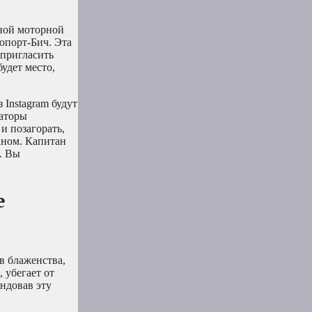
шной моторной
юпорт-Бич. Эта
 пригласить
будет место,
 Instagram будут
даторы
и позагорать,
аном. Капитан
. Вы
е
в блаженства,
 убегает от
ндовав эту