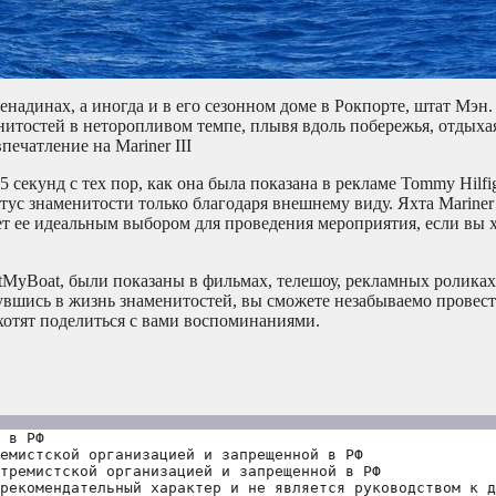
енадинах, а иногда и в его сезонном доме в Рокпорте, штат Мэн
енитостей в неторопливом темпе, плывя вдоль побережья, отдыха
печатление на Mariner III
секунд с тех пор, как она была показана в рекламе Tommy Hilfig
атус знаменитости только благодаря внешнему виду. Яхта Mariner 
ает ее идеальным выбором для проведения мероприятия, если вы 
.
tMyBoat, были показаны в фильмах, телешоу, рекламных ролика
увшись в жизнь знаменитостей, вы сможете незабываемо провест
хотят поделиться с вами воспоминаниями.
 в РФ
емистской организацией и запрещенной в РФ
тремистской организацией и запрещенной в РФ 
рекомендательный характер и не является руководством к д