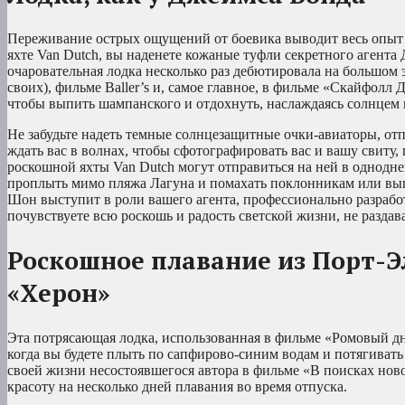
Переживание острых ощущений от боевика выводит весь опыт 
яхте Van Dutch, вы наденете кожаные туфли секретного агента
очаровательная лодка несколько раз дебютировала на большом эк
своих), фильме Baller’s и, самое главное, в фильме «Скайфолл Д
чтобы выпить шампанского и отдохнуть, наслаждаясь солнце
Не забудьте надеть темные солнцезащитные очки-авиаторы, отпр
ждать вас в волнах, чтобы сфотографировать вас и вашу свит
роскошной яхты Van Dutch могут отправиться на ней в однодне
проплыть мимо пляжа Лагуна и помахать поклонникам или вып
Шон выступит в роли вашего агента, профессионально разработ
почувствуете всю роскошь и радость светской жизни, не раздав
Роскошное плавание из Порт-Э
«Херон»
Эта потрясающая лодка, использованная в фильме «Ромовый дн
когда вы будете плыть по сапфирово-синим водам и потягивать 
своей жизни несостоявшегося автора в фильме «В поисках ново
красоту на несколько дней плавания во время отпуска.