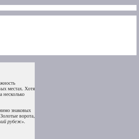
ожность
вых местах. Хотя
а несколько
 мимо знаковых
Золотые ворота,
кий рубеж».