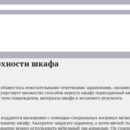
рхности шкафа
бзавестись нежелательными отметинами: царапинами, сколами,
 Существует множество способов вернуть шкафу первозданный ви
типа повреждения, материала шкафа и желаемого результата.
о поддаются маскировке с помощью специальных восковых мелк
 вашему шкафу. Аккуратно закрасьте царапину, а затем мягкой т
х царапин можно использовать мебельный лак-карандаш. Он соде