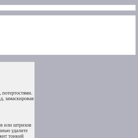
 потертостями.
д, замаскировав
ов или штрихов
канью удалите
ржит тонкий