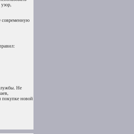
 узор,
ее современную
правил:
службы. Не
аев,
и покупке новой