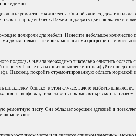
ки невидимой.
иальные ремонтные комплекты. Они обычно содержат шпаклевку
ный слой и придает блеск. Важно подобрать цвет шпаклевки и ла
помощью полироли для мебели. Нанесите небольшое количество 
выми движениями. Полироль заполнит микротрещины и восстано
ого подхода. Сначала необходимо тщательно очистить область с
щей по цвету. После высыхания шпаклевки отшлифуйте поверхнос
кафа. Наконец, покройте отремонтированную область морилкой и
 шпаклевку. Однако, в этом случае, важно выбрать шпаклевку,
ыхания и шлифовки, поверхность покрывают краской или лаком,
ую ремонтную пасту. Она обладает хорошей адгезией и позволяе
и окрашивают.
 труднодоступном месте или является слишком заметным, можно 