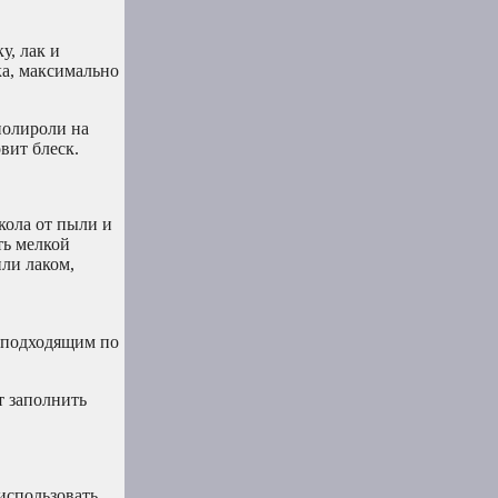
, лак и
ка, максимально
полироли на
вит блеск.
кола от пыли и
ть мелкой
ли лаком,
 подходящим по
т заполнить
использовать