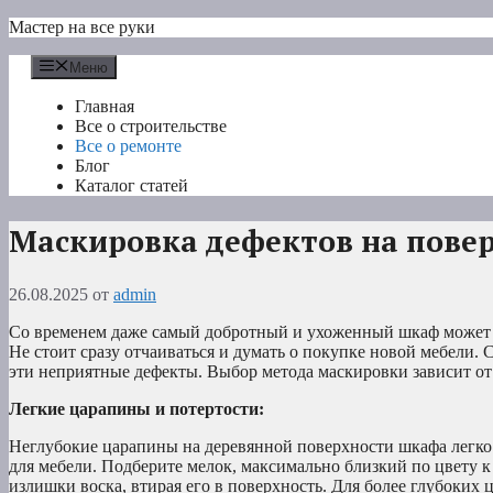
Перейти
Мастер на все руки
к
содержимому
Меню
Главная
Все о строительстве
Все о ремонте
Блог
Каталог статей
Маскировка дефектов на пове
26.08.2025
от
admin
Со временем даже самый добротный и ухоженный шкаф может о
Не стоит сразу отчаиваться и думать о покупке новой мебели.
эти неприятные дефекты. Выбор метода маскировки зависит от 
Легкие царапины и потертости:
Неглубокие царапины на деревянной поверхности шкафа легк
для мебели. Подберите мелок, максимально близкий по цвету к
излишки воска, втирая его в поверхность. Для более глубоки