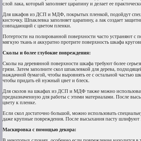
слой лака, который заполняет царапину и делает ее практичес
Для шкафов из ДСП и МДФ, покрытых пленкой, подойдут спец
кисточку. Шпаклевка заполняет царапину, а лак создает защит
совпадающий с цветом пленки.
Потертости на полированной поверхности часто устраняют с 
мягкую ткань и аккуратно протрите поверхность шкафа круго
Сколы и более глубокие повреждения:
Сколы на деревянной поверхности шкафа требуют более серьезн
грязи. Затем заполните скол шпаклевкой для дерева, подходя
наждачной бумагой, чтобы выровнять ее с остальной частью ш
чтобы придать ей нужный цвет и блеск.
Для сколов на шкафах из ДСП и МДФ также можно использовать
предназначенную для работы с этими материалами. После выс
цвету к пленке.
Если скол достаточно большой, можно использовать специальн
даже крупные повреждения. После высыхания пасту шлифуют 
Маскировка с помощью декора:
В некоторых случаях, особенно если повреждение находится в