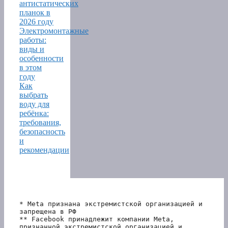
антистатических
планок в
2026 году
Электромонтажные
работы:
виды и
особенности
в этом
году
Как
выбрать
воду для
ребёнка:
требования,
безопасность
и
рекомендации
* Meta признана экстремистской организацией и 
запрещена в РФ
** Facebook принадлежит компании Meta, 
признанной экстремистской организацией и 