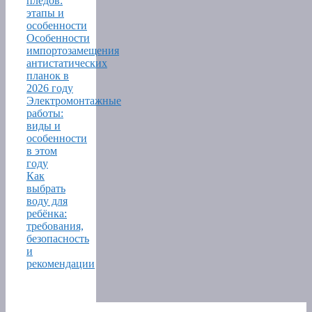
пледов:
этапы и
особенности
Особенности
импортозамещения
антистатических
планок в
2026 году
Электромонтажные
работы:
виды и
особенности
в этом
году
Как
выбрать
воду для
ребёнка:
требования,
безопасность
и
рекомендации