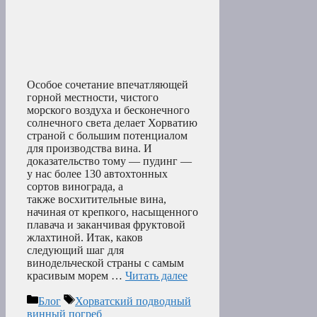
Особое сочетание впечатляющей
горной местности, чистого
морского воздуха и бесконечного
солнечного света делает Хорватию
страной с большим потенциалом
для производства вина. И
доказательство тому — пудинг —
у нас более 130 автохтонных
сортов винограда, а
также восхитительные вина,
начиная от крепкого, насыщенного
плавача и заканчивая фруктовой
жлахтиной. Итак, каков
следующий шаг для
винодельческой страны с самым
красивым морем …
Читать далее
Рубрики
Метки
Блог
Хорватский подводный
винный погреб