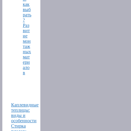
как
выб
рать
?
Раз
вит
ие
мон
таж
ных
мат
ери
ало
в
Каплевидные
теплицы:
виды и
особенности
Стирка