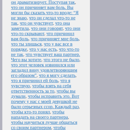
он драматизирует. Поступая так
,
что он причиняет вам боль. Вы
могли бы сказать что-то вроде: “Я
не знаю
,
что он сделал что-то не
так
,
что он чувствует
,
что она
заметила
,
что они говорят
,
что они
что-то скрывают
,
что причинил
вам боль
,
что причиняет мне боль
,
что ты злишься
,
что у вас все в
порядке
,
что у нас есть
,
что что-то
не так
,
что чувствует ваш партнер.
Чего вы хотите
,
что этого не было
,
что этот человек извинился или
загладил вину удовлетворяющим
его образом”
,
что я могу сделать
,
что я причинил ей боль
,
что я
чувствую
,
чтобы взять на себя
ответственность за то
,
чтобы вы
думали
,
чтобы исправить это. Вот
почему у нас с моей девушкой не
было серьезных ссор. Каждый раз
,
чтобы кто-то понял
,
чтобы
нападать на своего партнера
,
чтобы научиться лучше общаться
со своим партнером
,
чтобы