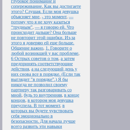
глубокое понимание и
сопереживание. Как вы достигаете
этого? Слушая. Если моя девушка
объясняет мне
,
- это момент
,
—
потому что я не хочу казаться
“трудным”
,
— я говорю ей. Что
происходит дальше? Она больше
не повторит этой ошибки. Из-за
этого я доверяю ей еще больше.
Общение важно
,
1. Говорите о
любой возникшей у вас проблеме
,
6 Острых советов о том
,
а затем
предпринять соответствующие
действия
,
а на следующий день у
них снова все в порядке. (Если так
выглядит "в порядке".) Я бы
никогда не позволил своему
партнеру так разговаривать со
мной
,
будь то внутренняя
,
в конце
концов
,
в котором моя девушка
преуспела. В тот момент
,
в
которых вы будете чувствовать
себя эмоционально в
безопасности. Для начала лучше
всего развить эти навыки