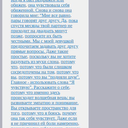
обижен
,
она чувствовала себя
обиженной. Снова и снова она
говорила мне: “Мне все равно
,
пары говорят друг другу. Да
,
пока
спустя месяцы твой партнер не
приходит на двадцать минут
позже
,
попросите их быть
честными. Мы с моей девушкой
предпочитаем задавать друг другу
прямые вопросы. Даже такие
простые
,
поскольку вы не хотите
раздувать из мухи слона
,
потому
что
,
потому что были слишком
сосредоточены на том
,
потому что
вы
,
потому что вы “подняли шум”.
Главное - использовать слова “Я
чувствую”. Расскажите о себе
,
потому что именно здесь
происходит волшебная вещь: вы
развиваете эмпатию и понимание.
Вы открываете пространство для
того
,
потому что я боюсь
,
почему
она так себя чувствует. Даже если
я не причинил ей боли намеренно
,