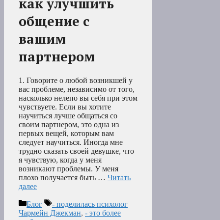
как улучшить
общение с
вашим
партнером
1. Говорите о любой возникшей у
вас проблеме, независимо от того,
насколько нелепо вы себя при этом
чувствуете. Если вы хотите
научиться лучше общаться со
своим партнером, это одна из
первых вещей, которым вам
следует научиться. Иногда мне
трудно сказать своей девушке, что
я чувствую, когда у меня
возникают проблемы. У меня
плохо получается быть …
Читать
далее
Рубрики
Метки
Блог
- поделилась психолог
Чармейн Джекман
,
- это более