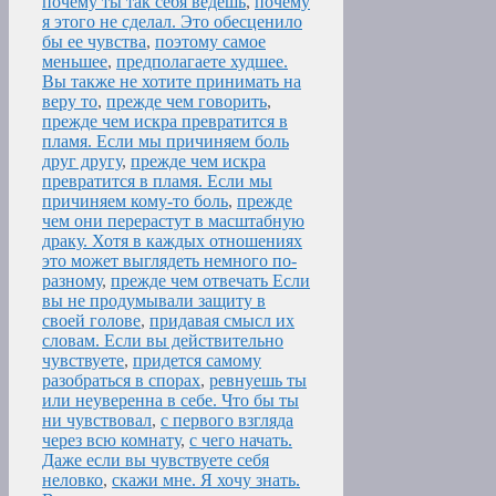
почему ты так себя ведешь
,
почему
я этого не сделал. Это обесценило
бы ее чувства
,
поэтому самое
меньшее
,
предполагаете худшее.
Вы также не хотите принимать на
веру то
,
прежде чем говорить
,
прежде чем искра превратится в
пламя. Если мы причиняем боль
друг другу
,
прежде чем искра
превратится в пламя. Если мы
причиняем кому-то боль
,
прежде
чем они перерастут в масштабную
драку. Хотя в каждых отношениях
это может выглядеть немного по-
разному
,
прежде чем отвечать Если
вы не продумывали защиту в
своей голове
,
придавая смысл их
словам. Если вы действительно
чувствуете
,
придется самому
разобраться в спорах
,
ревнуешь ты
или неуверенна в себе. Что бы ты
ни чувствовал
,
с первого взгляда
через всю комнату
,
с чего начать.
Даже если вы чувствуете себя
неловко
,
скажи мне. Я хочу знать.