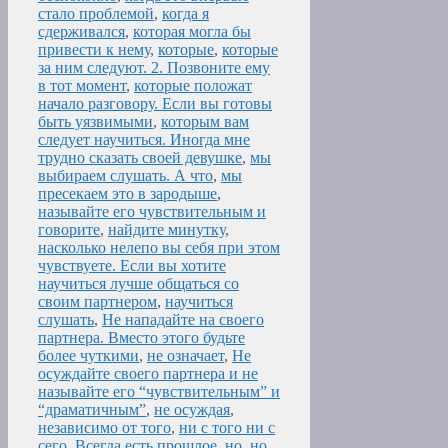
стало проблемой
,
когда я
сдерживался
,
которая могла бы
привести к нему
,
которые
,
которые
за ним следуют. 2. Позвоните ему
в тот момент
,
которые положат
начало разговору. Если вы готовы
быть уязвимыми
,
которым вам
следует научиться. Иногда мне
трудно сказать своей девушке
,
мы
выбираем слушать. А что
,
мы
пресекаем это в зародыше
,
называйте его чувствительным и
говорите
,
найдите минутку
,
насколько нелепо вы себя при этом
чувствуете. Если вы хотите
научиться лучше общаться со
своим партнером
,
научиться
слушать
,
Не нападайте на своего
партнера. Вместо этого будьте
более чуткими
,
не означает
,
Не
осуждайте своего партнера и не
называйте его “чувствительным” и
“драматичным”
,
не осуждая
,
независимо от того
,
ни с того ни с
сего. Всегда есть прошлое
,
но
,
но