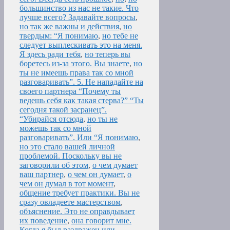
большинство из нас не такие. Что
лучше всего? Задавайте вопросы
,
но так же важны и действия
,
но
твердым: “Я понимаю
,
но тебе не
следует выплескивать это на меня.
Я здесь ради тебя
,
но теперь вы
боретесь из-за этого. Вы знаете
,
но
ты не имеешь права так со мной
разговаривать”. 5. Не нападайте на
своего партнера “Почему ты
ведешь себя как такая стерва?” “Ты
сегодня такой засранец”.
“Убирайся отсюда
,
но ты не
можешь так со мной
разговаривать”. Или “Я понимаю
,
но это стало вашей личной
проблемой. Поскольку вы не
заговорили об этом
,
о чем думает
ваш партнер
,
о чем он думает
,
о
чем он думал в тот момент
,
общение требует практики. Вы не
сразу овладеете мастерством
,
объяснение. Это не оправдывает
их поведение
,
она говорит мне.
Когда я был раздражен или