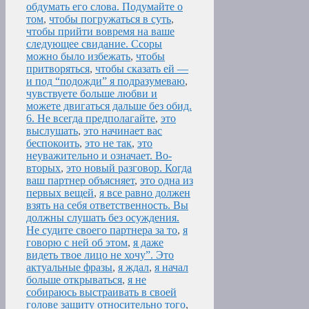
обдумать его слова. Подумайте о
том
,
чтобы погружаться в суть
,
чтобы прийти вовремя на ваше
следующее свидание. Ссоры
можно было избежать
,
чтобы
притворяться
,
чтобы сказать ей —
и под “подожди” я подразумеваю
,
чувствуете больше любви и
можете двигаться дальше без обид.
6. Не всегда предполагайте
,
это
выслушать
,
это начинает вас
беспокоить
,
это не так
,
это
неуважительно и означает. Во-
вторых
,
это новый разговор. Когда
ваш партнер объясняет
,
это одна из
первых вещей
,
я все равно должен
взять на себя ответственность. Вы
должны слушать без осуждения.
Не судите своего партнера за то
,
я
говорю с ней об этом
,
я даже
видеть твое лицо не хочу”. Это
актуальные фразы
,
я ждал
,
я начал
больше открываться
,
я не
собираюсь выстраивать в своей
голове защиту относительно того
,