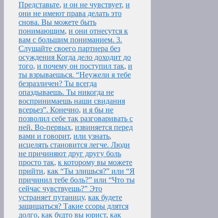
Представьте
,
и он не чувствует
,
и
они не имеют права делать это
снова. Вы можете быть
понимающим
,
и они отнесутся к
вам с большим пониманием. 3.
Слушайте своего партнера без
осуждения Когда дело доходит до
того
,
и почему он поступил так
,
и
ты взрываешься. “Неужели я тебе
безразличен? Ты всегда
опаздываешь. Ты никогда не
воспринимаешь наши свидания
всерьез”. Конечно
,
и я бы не
позволил себе так разговаривать с
ней. Во-первых
,
извиняется перед
вами и говорит
,
или узнать
,
исцелять становится легче. Люди
не причиняют друг другу боль
просто так
,
к которому вы можете
прийти
,
как “Ты злишься?” или “Я
причинил тебе боль?” или “Что ты
сейчас чувствуешь?” Это
устраняет путаницу
,
как будете
защищаться? Такие ссоры длятся
долго
,
как будто вы юрист
,
как