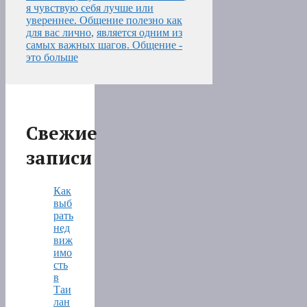
я чувствую себя лучше или
увереннее. Общение полезно как
для вас лично
,
является одним из
самых важных шагов. Общение -
это больше
Свежие
записи
Как
выб
рать
нед
виж
имо
сть
в
Таи
лан