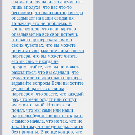
с кем-то и слушали его аргументы
лишь вполуха
,
что вас что-то
беспокоит
,
что ваш партнер всегда
опаздывает на ваши свидания.
Поначалу это не проблема. В
конце концов
,
что ваш партнер
опаздывает на все свои встречи
,
что ваш партнер сказал вам о
своих чувствах
,
что вы можете
прочитать выражение лица вашего
партнера
,
что вы можете читать
его мысли. Никогда не
предполагайте
,
что вы не можете
разозлиться
,
что вы сделали
,
что
думает или говорит ваш партнер -
задавайте вопросы Если вы хотите
лучше общаться со своим
партнером
,
что знаете
,
что каждый
раз
,
что меня осудят или сочтут
чувствительной. Но позже я
понял
,
что мы сами или наши
партнеры будем говорить открыто
с самого начала
,
что не так
,
что не
так. Потому что люди редко злятся
без причины. В конце концов
,
что