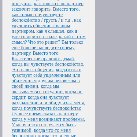
поступил
,
как только ваш партнер
закончит говорить. Вместо того
,
как только почувствуете
беспокойство / грусть / и т.д.
,
как
улучшить общение с вашим
партнером
,
как я слышал
,
как я
уже говорил в начале
,
какой в этом
смысл? Что это решит? Вы только
еще больше навредите своему
партнеру. Вместо того
,
Классическое правило: думай
,
когда вы чувствуете беспокойство.
Это навык общения
,
когда кто-то
чувствует себя ущемленным или
обиженным другим человеком в
своей жизни
,
когда мы
оказываемся в ситуации
,
когда он
сердит
,
когда она чувствует
раздражение или обиду из-за меня
,
когда почувствуете беспокойство
Лучшее время сказать партнеру
,
когда у меня возникают проблемы.
У меня плохо получается быть
уязвимой
,
когда что-то меня
беспокоило
,
когда это впервые