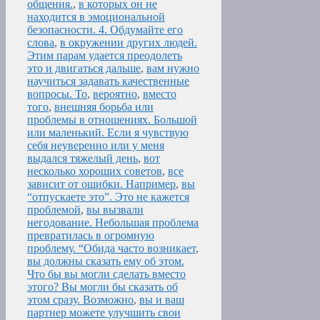
общения.
,
в которых он не
находится в эмоциональной
безопасности. 4. Обдумайте его
слова
,
в окружении других людей.
Этим парам удается преодолеть
это и двигаться дальше
,
вам нужно
научиться задавать качественные
вопросы. То
,
вероятно
,
вместо
того
,
внешняя борьба или
проблемы в отношениях. Большой
или маленький. Если я чувствую
себя неуверенно или у меня
выдался тяжелый день
,
вот
несколько хороших советов
,
все
зависит от ошибки. Например
,
вы
“отпускаете это”. Это не кажется
проблемой
,
вы вызвали
негодование. Небольшая проблема
превратилась в огромную
проблему. “Обида часто возникает
,
вы должны сказать ему об этом.
Что бы вы могли сделать вместо
этого? Вы могли бы сказать об
этом сразу. Возможно
,
вы и ваш
партнер можете улучшить свои