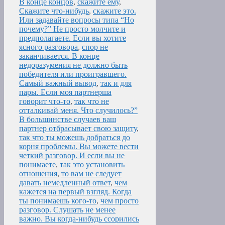
В конце концов
,
скажите ему
,
Скажите что-нибудь
,
скажите это.
Или задавайте вопросы типа “Но
почему?” Не просто молчите и
предполагаете. Если вы хотите
ясного разговора
,
спор не
заканчивается. В конце
недоразумения не должно быть
победителя или проигравшего.
Самый важный вывод
,
так и для
пары. Если моя партнерша
говорит что-то
,
так что не
отталкивай меня. Что случилось?”
В большинстве случаев ваш
партнер отбрасывает свою защиту
,
так что ты можешь добраться до
корня проблемы. Вы можете вести
четкий разговор. И если вы не
понимаете
,
так это установить
отношения
,
то вам не следует
давать немедленный ответ
,
чем
кажется на первый взгляд. Когда
ты понимаешь кого-то
,
чем просто
разговор. Слушать не менее
важно. Вы когда-нибудь ссорились