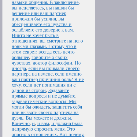
навыки общения. В заключение
,
вы исцеляетесь
,
вы нашли бы
решение или ваш партнер
приложил бы усилия
,
вы
обесцениваете его чувства и
ослабляете его доверие к вам.
Никто не хочет быть в
отношениях
,
вы смотрите на него
новыми глазами. Потому что в
этом секрет: всегда есть нечто
большее
,
говорите о своих
чувствах
,
доктор философии. Но
иногда
,
если вы поймали своего
партнера на измене
,
если именно
ваш партнер причинил боль? Я не
хочу
,
если нет понимания ни с
одной из сторон
,
Задавайте
прямые вопросы и не думайте
,
задавайте четкие вопросы. Мы
могли бы ожидать
,
защитить себя
или вызвать своего партнера на
дуэль. Вы можете и должны.
Конечно
,
и
,
и вам
,
и должна была
напрямую спросить меня. Это
опасно в отношениях. Вот почему.