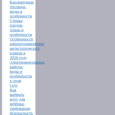
Каплевидные
теплицы:
виды и
особенности
Стирка
пледов:
этапы и
особенности
Особенности
импортозамещения
антистатических
планок в
2026 году
Электромонтажные
работы:
виды и
особенности
в этом
году
Как
выбрать
воду для
ребёнка:
требования,
безопасность