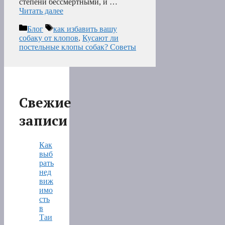
степени бессмертными, и …
Читать далее
Рубрики
Метки
Блог
как избавить вашу
собаку от клопов
,
Кусают ли
постельные клопы собак? Советы
Свежие
записи
Как
выб
рать
нед
виж
имо
сть
в
Таи