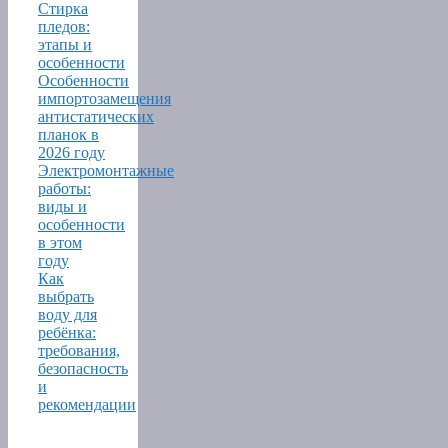
Стирка
пледов:
этапы и
особенности
Особенности
импортозамещения
антистатических
планок в
2026 году
Электромонтажные
работы:
виды и
особенности
в этом
году
Как
выбрать
воду для
ребёнка:
требования,
безопасность
и
рекомендации