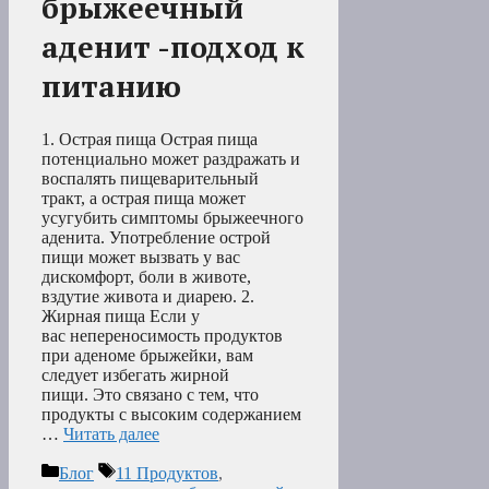
брыжеечный
аденит -подход к
питанию
1. Острая пища Острая пища
потенциально может раздражать и
воспалять пищеварительный
тракт, а острая пища может
усугубить симптомы брыжеечного
аденита. Употребление острой
пищи может вызвать у вас
дискомфорт, боли в животе,
вздутие живота и диарею. 2.
Жирная пища Если у
вас непереносимость продуктов
при аденоме брыжейки, вам
следует избегать жирной
пищи. Это связано с тем, что
продукты с высоким содержанием
…
Читать далее
Рубрики
Метки
Блог
11 Продуктов
,