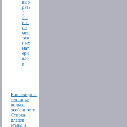
выб
рать
?
Раз
вит
ие
мон
таж
ных
мат
ери
ало
в
Каплевидные
теплицы:
виды и
особенности
Стирка
пледов:
этапы и