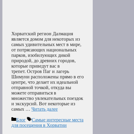
Хорватский регион Далмация
является домом для некоторых из
самых удивительных мест в мире,
от потрясающих национальных
парков, изобилующих дикой
природой, до древних городов,
которые приведут вас в
трепет. Остров Паг и лагерь
Шимуни расположены прямо в его
центре, что делает их идеальной
отправной точкой, откуда вы
можете отправиться в
множество увлекательных поездок
и экскурсий. Вот некоторые из
самых …
Читать далее
Рубрики
Метки
Блог
Самые интересные места
для посещения в Хорватии