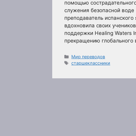
помощью сострадательного
служения безопасной воде
преподаватель испанского 
вдохновила своих учеников
поддержки Healing Waters In
прекращению глобального в
Рубрики
Мир переводов
Метки
старшеклассники