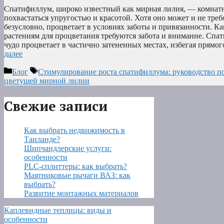
Спатифиллум, широко известный как мирная лилия, — комнатн
похвастаться упругостью и красотой. Хотя оно может и не треб
безусловно, процветает в условиях заботы и привязанности. К
растениям для процветания требуются забота и внимание. Спа
чудо процветает в частично затененных местах, избегая прям
далее
Рубрики
Метки
Блог
Стимулирование роста спатифиллума: руководство 
цветущей мирной лилии
Свежие записи
Как выбрать недвижимость в
Таиланде?
Шипчандлерские услуги:
особенности
PLC-сплиттеры: как выбрать?
Маятниковые рычаги ВАЗ: как
выбрать?
Развитие монтажных материалов
Каплевидные теплицы: виды и
особенности