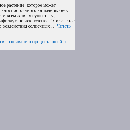
ое растение, которое может
овать постоянного внимания, оно,
ак и всем живым существам,
тифиллум не исключение. Это зеленое
ого воздействия солнечных …
Читать
по выращиванию процветающей и