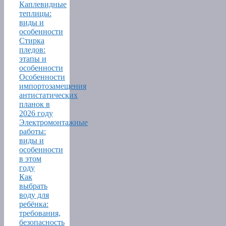
Каплевидные
теплицы:
виды и
особенности
Стирка
пледов:
этапы и
особенности
Особенности
импортозамещения
антистатических
планок в
2026 году
Электромонтажные
работы:
виды и
особенности
в этом
году
Как
выбрать
воду для
ребёнка:
требования,
безопасность