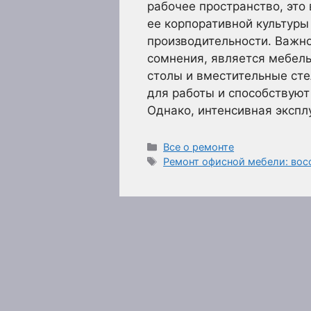
рабочее пространство, это
ее корпоративной культуры
производительности. Важн
сомнения, является мебел
столы и вместительные ст
для работы и способствую
Однако, интенсивная эксп
Рубрики
Все о ремонте
Метки
Ремонт офисной мебели: вос