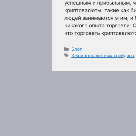
успешным и прибыльным, че
криптовалюты, такие как б
людей занимаются этим, и 
никакого опыта торговли. О
что торговать криптовалют
Рубрики
Блог
Метки
3 Криптовалютных трейдера