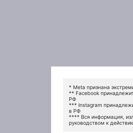
* Meta признана экстрем
** Facebook принадлежит
РФ
*** Instagram принадлеж
в РФ 
**** Вся информация, из
руководством к действи